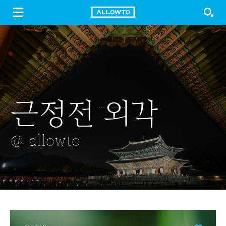
LOGIN
SIGN UP
FREE DOWNLOAD
GUIDE
근정전 외각
족발
달집태우기
단풍나무
작은 저수지의
아침
@ allowto
@ allowto
@ allowto
@ allowto
@ allowto