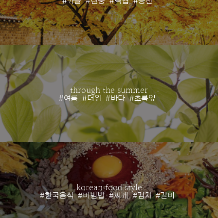
#가을
#단풍
#낙엽
#등산
through the summer
#여름
#더위
#바다
#초록잎
korean food style
#한국음식
#비빔밥
#찌게
#김치
#갈비