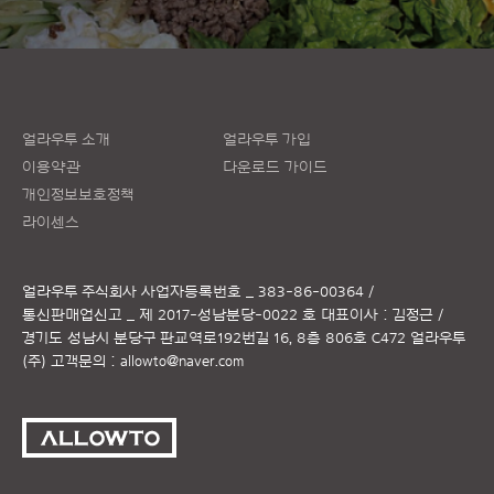
얼라우투 소개
얼라우투 가입
이용약관
다운로드 가이드
개인정보보호정책
라이센스
얼라우투 주식회사
사업자등록번호 _ 383-86-00364 /
통신판매업신고 _ 제 2017-성남분당-0022 호
대표이사 : 김정근 /
경기도 성남시 분당구 판교역로192번길 16, 8층 806호 C472 얼라우투
(주)
고객문의 :
allowto@naver.com