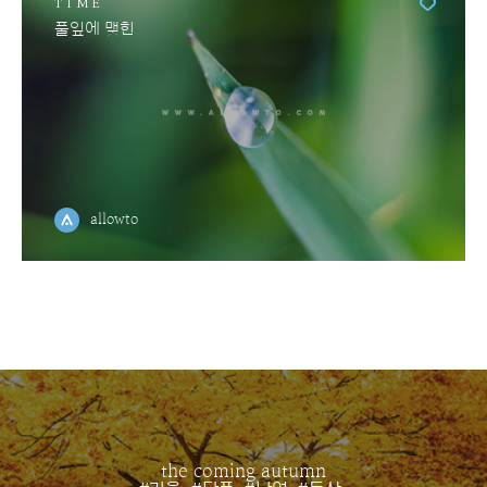
TIME
풀잎에 맺힌
allowto
the coming autumn