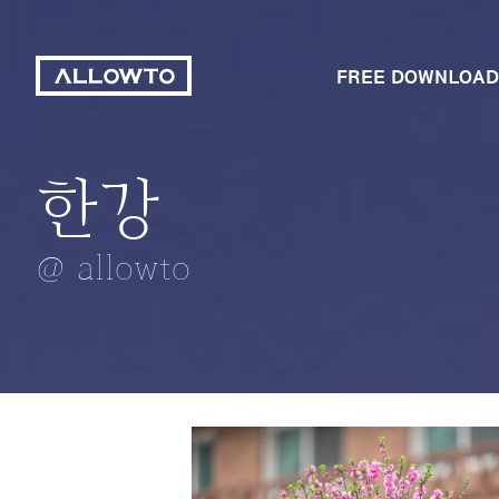
FREE DOWNLOAD
한강
시화호의 철탑
매실
원목 젠가
옷걸이
@ allowto
@ allowto
@ allowto
@ allowto
@ allowto