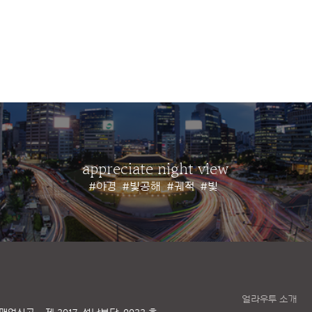
appreciate night view
#야경
#빛공해
#궤적
#빛
얼라우투 소개