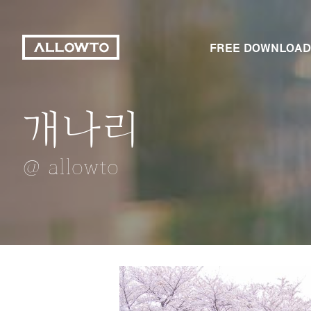
FREE DOWNLOAD
개나리
강아지
미세먼지 가득한
화려한 해파리
가을
@ allowto
@ allowto
@ allowto
@ allowto
@ allowto