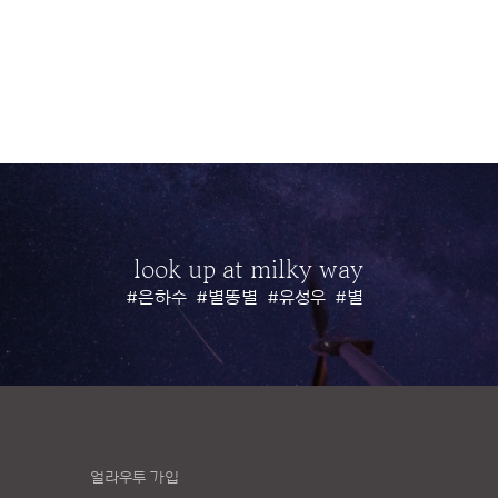
look up at milky way
#은하수
#별똥별
#유성우
#별
얼라우투 가입