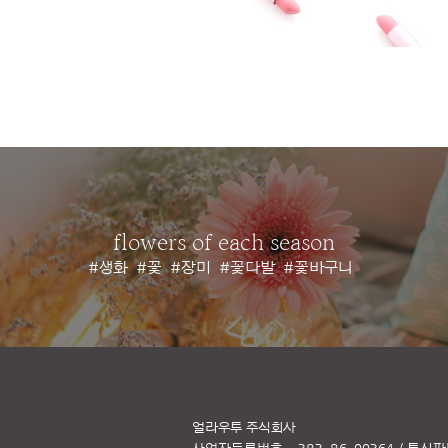
flowers of each season
#생화
#꽃
#장미
#꽃다발
#꽃바구니
얼라우투 주식회사