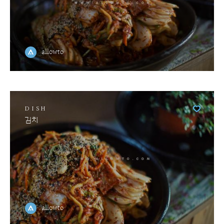
allowto
DISH
김치
allowto