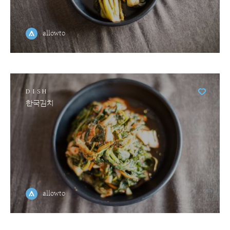
allowto
DISH
한국김치
allowto