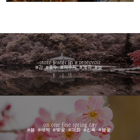
store water in a reservoir
#강
#호수
#저수지
#계곡
#늪
on one fine spring day
#봄
#새싹
#벚꽃
#매화
#신록
#봄꽃