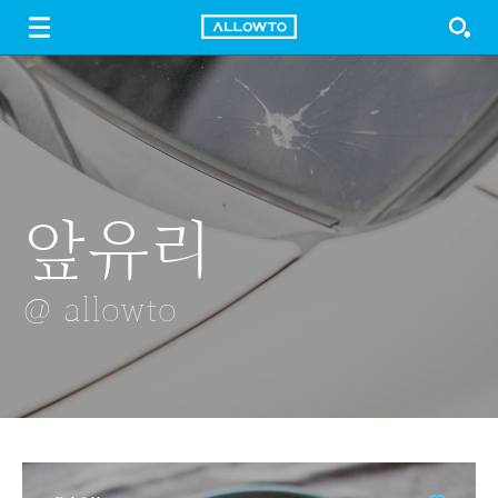
LOGIN
SIGN UP
FREE DOWNLOAD
GUIDE
앞유리
덩굴식물
크림스파게티
빨간꽃
뾰족한 엉겅퀴
@ allowto
@ allowto
@ allowto
@ allowto
@ allowto