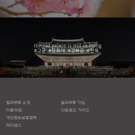
the old palace is still in being
#고궁
#문화재
#경복궁
#한옥
얼라우투 소개
얼라우투 가입
이용약관
다운로드 가이드
개인정보보호정책
라이센스