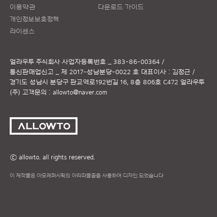
이용약관
다운로드 가이드
개인정보보호정책
라이센스
얼라우투 주식회사
사업자등록번호 _ 383-86-00364 /
통신판매업신고 _ 제 2017-성남분당-0022 호
대표이사 : 김정근 /
경기도 성남시 분당구 판교역로192번길 16, 8층 806호 C472 얼라우투
(주)
고객문의 :
allowto@naver.com
ⓒ allowto. all rights reserved.
이 제작물은 아모레퍼시픽의 아리따글꼴을 사용하여 디자인 되었습니다