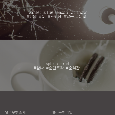
winter is the season for snow
#겨울
#눈
#스키장
#얼음
#눈꽃
split second
#찰나
#순간포착
#순식간
얼라우투 소개
얼라우투 가입