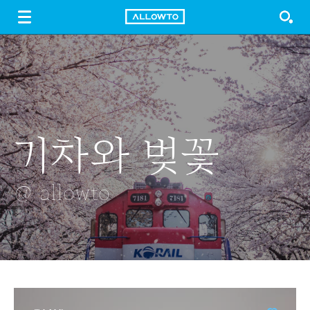
LOGIN
SIGN UP
FREE DOWNLOAD
GUIDE
기차와 벚꽃
대구 야경
주렁주렁
새벽 안개에
숲길
휩싸인 도시
@ allowto
@ allowto
@ allowto
@ allowto
@ allowto