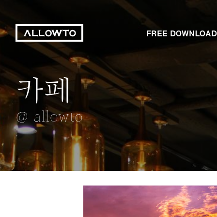
FREE DOWNLOAD
카페
늘어진 벚꽃
누워 책보기
가을이 '갈대'
카라멜 마끼아또
@ allowto
@ allowto
@ allowto
@ allowto
@ allowto