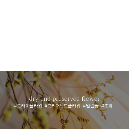
dry and preserved flower
#드라이플라워
#프리저브드플라워
#말린꽃
#조화