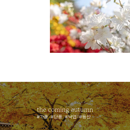
the coming autumn
#가을
#단풍
#낙엽
#등산