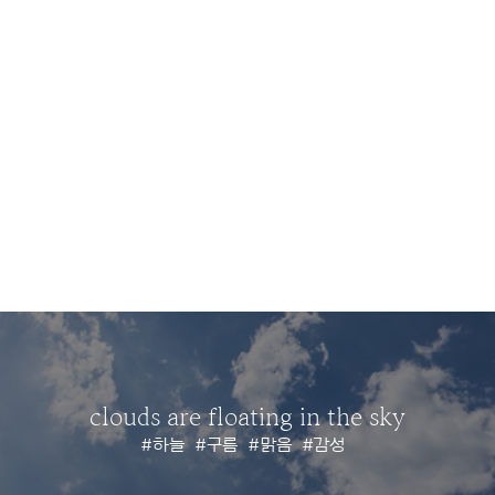
clouds are floating in the sky
#하늘
#구름
#맑음
#감성