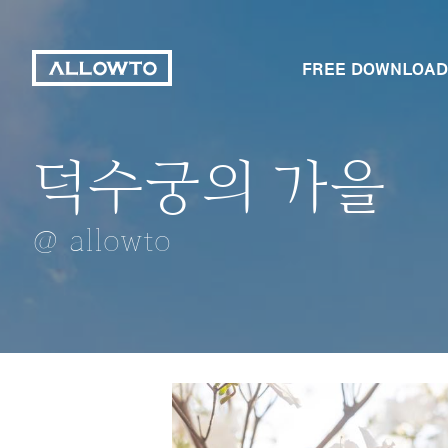
FREE DOWNLOAD
덕수궁의 가을
대릉원 목련
아파트
구름이 좋은날
핑크뮬리
@ allowto
@ allowto
@ allowto
@ allowto
@ allowto