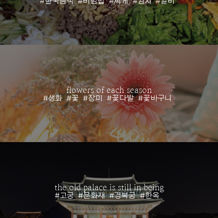
#한국음식
#비빔밥
#찌게
#김치
#갈비
flowers of each season
#생화
#꽃
#장미
#꽃다발
#꽃바구니
the old palace is still in being
#고궁
#문화재
#경복궁
#한옥