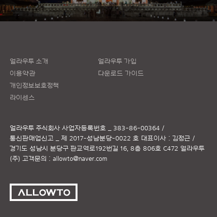
얼라우투 소개
얼라우투 가입
이용약관
다운로드 가이드
개인정보보호정책
라이센스
얼라우투 주식회사
사업자등록번호 _ 383-86-00364 /
통신판매업신고 _ 제 2017-성남분당-0022 호
대표이사 : 김정근 /
경기도 성남시 분당구 판교역로192번길 16, 8층 806호 C472 얼라우투
(주)
고객문의 :
allowto@naver.com