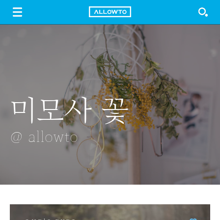
LOGIN
SIGN UP
FREE DOWNLOAD
GUIDE
미모사 꽃
딸기 들고있기
맨홀뚜껑
모빌
커피자국
@ allowto
@ allowto
@ allowto
@ allowto
@ allowto