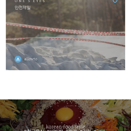
ONE'S EYES
안전제일
allowto
korean food style