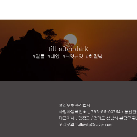
till after dark
#일몰
#태양
#뉘엿뉘엿
#해질녘
얼라우투 주식회사
사업자등록번호 _ 383-86-00364 / 통신판
대표이사 : 김정근 / 경기도 성남시 분당구 판교역
고객문의 :
allowto@naver.com