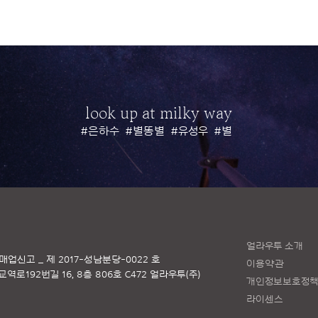
look up at milky way
#은하수
#별똥별
#유성우
#별
얼라우투 소개
매업신고 _ 제 2017-성남분당-0022 호
이용약관
로192번길 16, 8층 806호 C472 얼라우투(주)
개인정보보호정
라이센스