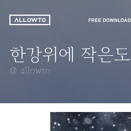
FREE DOWNLOAD
한강위에 작은도
물잔
조용한 미술관
63빌딩과 야경
광케이블
@ allowto
@ allowto
@ allowto
@ allowto
@ allowto