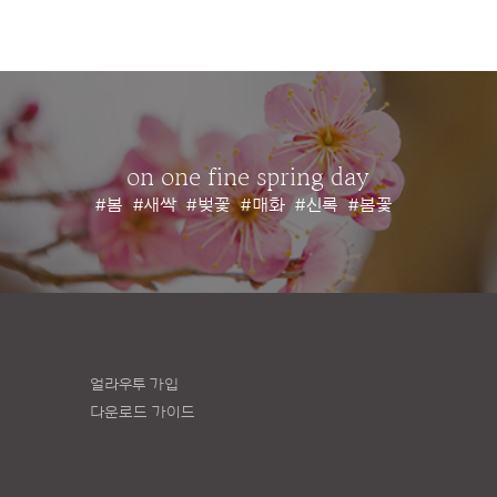
on one fine spring day
#봄
#새싹
#벚꽃
#매화
#신록
#봄꽃
얼라우투 가입
다운로드 가이드
책