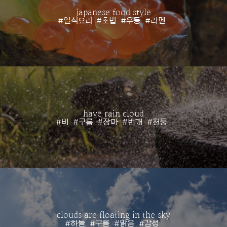
japanese food style
#일식요리
#초밥
#우동
#라멘
have rain cloud
#비
#구름
#장마
#번개
#천둥
clouds are floating in the sky
#하늘
#구름
#맑음
#감성