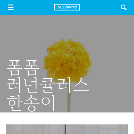
LOGIN
SIGN UP
FREE DOWNLOAD
GUIDE
폼폼
사랑합니다
핑크빛 겹벚꽃
전기자전거
단풍나무
러넌큘러스
@ allowto
@ allowto
@ allowto
@ allowto
한송이
@ allowto