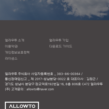
얼라우투 소개
얼라우투 가입
이용약관
다운로드 가이드
개인정보보호정책
라이센스
얼라우투 주식회사
사업자등록번호 _ 383-86-00364 /
통신판매업신고 _ 제 2017-성남분당-0022 호
대표이사 : 김정근 /
경기도 성남시 분당구 판교역로192번길 16, 8층 806호 C472 얼라우투
(주)
고객문의 :
allowto@naver.com