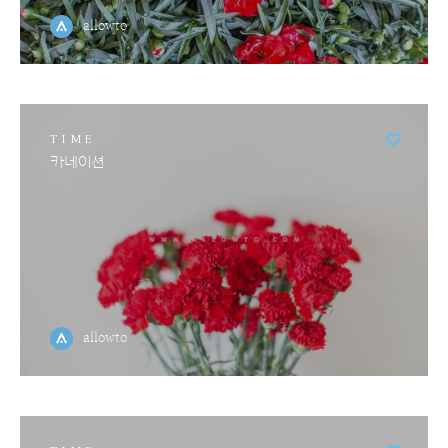
allowto
TIME
카네이션
allowto