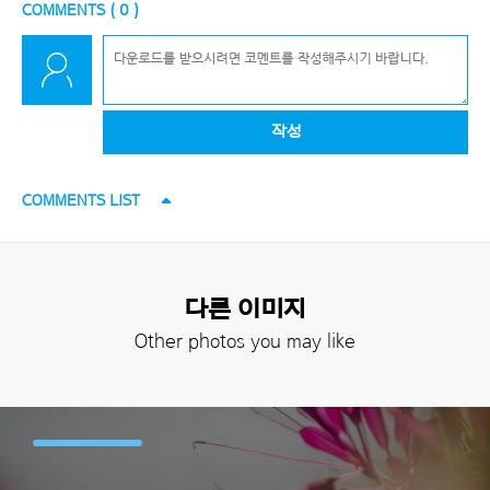
COMMENTS (
0
)
작성
COMMENTS LIST
다른 이미지
Other photos you may like