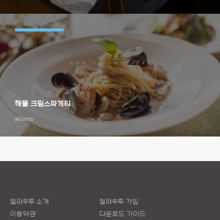
해물 크림스파게티
allowto
얼라우투 소개
얼라우투 가입
이용약관
다운로드 가이드