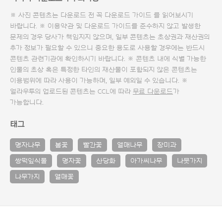
※ 사진 콘텐츠는 다운로드 전 꼭
다운로드 가이드
를 읽어보시기
바랍니다. ※ 이용약관 및
다운로드 가이드
를 준수하지 않고 발생한
문제의 경우 당사가 책임지지 않으며, 일부 콘텐츠는 초상권과 재산권의
추가 정보가 필요할 수 있으니 중요한 용도로 사용할 경우에는 반드시
콘텐츠 관련기관에 확인하시기 바랍니다. ※ 콘텐츠 내에 식별 가능한
인물의 초상 혹은 특정한 타인의 재산물이 포함되지 않은 콘텐츠는
이용범위에 따라 사용이 가능하며, 일부 예외일 수 있습니다. ※
얼라우투의 업로드된 콘텐츠는 CCL에 따라
무료 다운로드
가
가능합니다.
태그
명자나무
봄꽃
빨간꽃
열매나무
장미과
쌍떡잎식물
명자꽃
산당화
아가씨나무
나뭇가지
나무가지
열매꽃