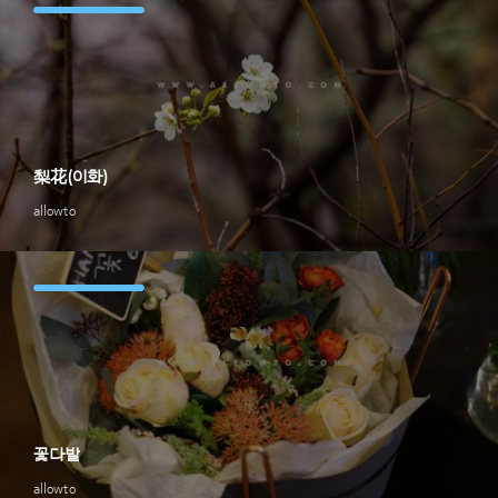
梨花(이화)
allowto
꽃다발
allowto