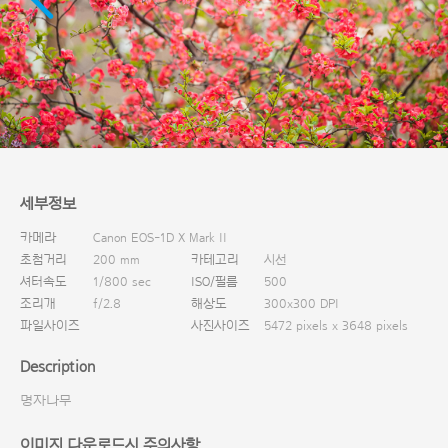
다운로드
세부정보
카메라
Canon EOS-1D X Mark II
초첨거리
200 mm
카테고리
시선
셔터속도
1/800 sec
ISO/필름
500
조리개
f/2.8
해상도
300x300 DPI
파일사이즈
사진사이즈
5472 pixels x 3648 pixels
Description
명자나무
이미지 다운로드시 주의사항