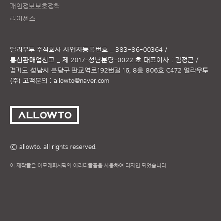
개인정보보호정책
라이센스
얼라우투 주식회사
사업자등록번호 _ 383-86-00364 /
통신판매업신고 _ 제 2017-성남분당-0022 호
대표이사 : 김정근 /
경기도 성남시 분당구 판교역로192번길 16, 8층 806호 C472 얼라우투
(주)
고객문의 :
allowto@naver.com
ⓒ allowto. all rights reserved.
이 제작물은 아모레퍼시픽의 아리따글꼴을 사용하여 디자인 되었습니다