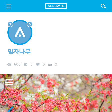
LOGIN
SIGN UP
FREE DOWNLOAD
GUIDE
명자나무
605
0
0
0