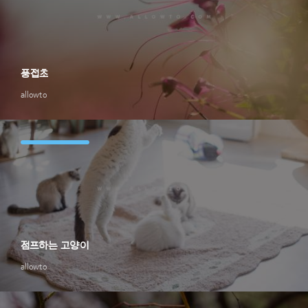
풍접초
allowto
점프하는 고양이
allowto