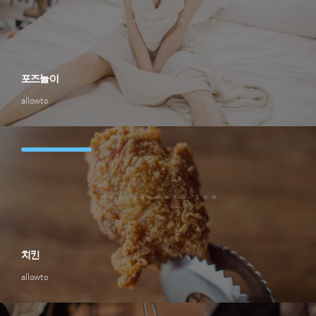
포즈놀이
allowto
치킨
allowto