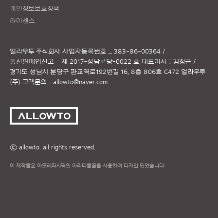
개인정보보호정책
라이센스
얼라우투 주식회사
사업자등록번호 _ 383-86-00364 /
통신판매업신고 _ 제 2017-성남분당-0022 호
대표이사 : 김정근 /
경기도 성남시 분당구 판교역로192번길 16, 8층 806호 C472 얼라우투
(주)
고객문의 :
allowto@naver.com
ⓒ allowto. all rights reserved.
이 제작물은 아모레퍼시픽의 아리따글꼴을 사용하여 디자인 되었습니다