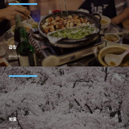
곱창
allowto
벚꽃
allowto