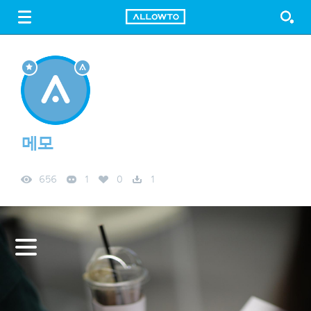
LOGIN
SIGN UP
FREE DOWNLOAD
GUIDE
메모
656
1
0
1