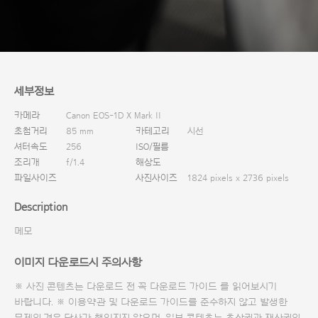
다운로드
세부정보
카메라
Canon EOS-1D X Mark II
초첨거리
85 mm
카테고리
시선
셔터속도
256
ISO/필름
조리개
f/1.4
해상도
파일사이즈
사진사이즈
1824 pixels x 2736 pixels
Description
메모
이미지 다운로드시 주의사항
※ 사진 콘텐츠는 다운로드 전 꼭
다운로드 가이드
를 읽어보시기
바랍니다. ※ 이용약관 및
다운로드 가이드
를 준수하지 않고 발생한