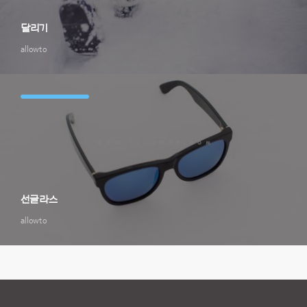
달리기
allowto
선글라스
allowto