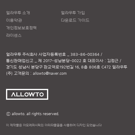
얼라우투 소개
얼라우투 가입
이용약관
다운로드 가이드
개인정보보호정책
라이센스
얼라우투 주식회사
사업자등록번호 _ 383-86-00364 /
통신판매업신고 _ 제 2017-성남분당-0022 호
대표이사 : 김정근 /
경기도 성남시 분당구 판교역로192번길 16, 8층 806호 C472 얼라우투
(주)
고객문의 :
allowto@naver.com
ⓒ allowto. all rights reserved.
이 제작물은 아모레퍼시픽의 아리따글꼴을 사용하여 디자인 되었습니다