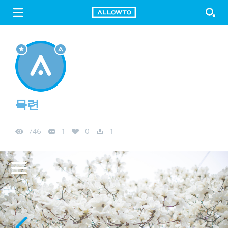
LOGIN
SIGN UP
FREE DOWNLOAD
GUIDE
목련
746
1
0
1