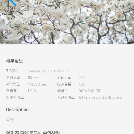
다운로드
세부정보
카메라
Canon EOS-1D X Mark II
초첨거리
50 mm
카테고리
시선
셔터속도
1/2500 sec
ISO/필름
125
조리개
f/1.8
해상도
300x300 DPI
파일사이즈
사진사이즈
5472 pixels x 3648 pixels
Description
목련
이미지 다운로드시 주의사항