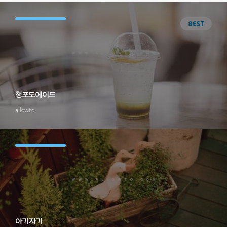
청포도에이드
allowto
아기자기