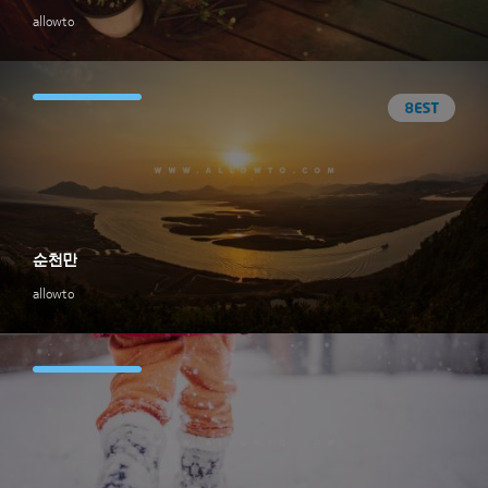
allowto
순천만
allowto