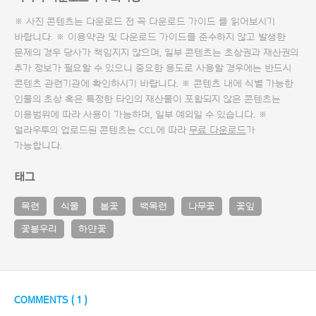
※ 사진 콘텐츠는 다운로드 전 꼭
다운로드 가이드
를 읽어보시기
바랍니다. ※ 이용약관 및
다운로드 가이드
를 준수하지 않고 발생한
문제의 경우 당사가 책임지지 않으며, 일부 콘텐츠는 초상권과 재산권의
추가 정보가 필요할 수 있으니 중요한 용도로 사용할 경우에는 반드시
콘텐츠 관련기관에 확인하시기 바랍니다. ※ 콘텐츠 내에 식별 가능한
인물의 초상 혹은 특정한 타인의 재산물이 포함되지 않은 콘텐츠는
이용범위에 따라 사용이 가능하며, 일부 예외일 수 있습니다. ※
얼라우투의 업로드된 콘텐츠는 CCL에 따라
무료 다운로드
가
가능합니다.
태그
목련
식물
봄꽃
백목련
나무꽃
꽃잎
꽃봉우리
하얀꽃
COMMENTS (
1
)