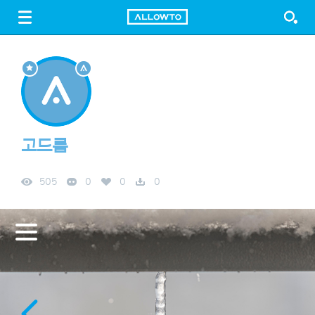
LOGIN
SIGN UP
FREE DOWNLOAD
GUIDE
고드름
505
0
0
0