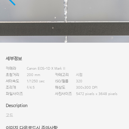
다운로드
세부정보
카메라
Canon EOS-1D X Mark II
초첨거리
200 mm
카테고리
시점
셔터속도
1/1250 sec
ISO/필름
320
조리개
f/4.5
해상도
300x300 DPI
파일사이즈
사진사이즈
5472 pixels x 3648 pixels
Description
고드
이미지 다운로드시 주의사항