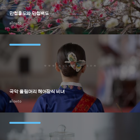
만첩홍도와 만첩백도
allowto
국악 올림머리 헤어장식 비녀
allowto