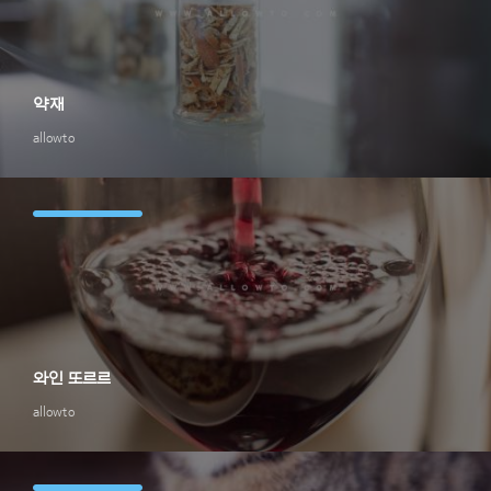
약재
allowto
와인 또르르
allowto