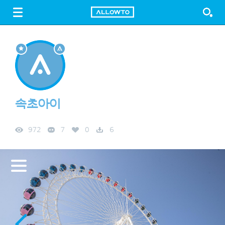
LOGIN
SIGN UP
FREE DOWNLOAD
GUIDE
속초아이
972
7
0
6