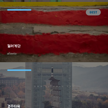
컬러계단
allowto
경주타워