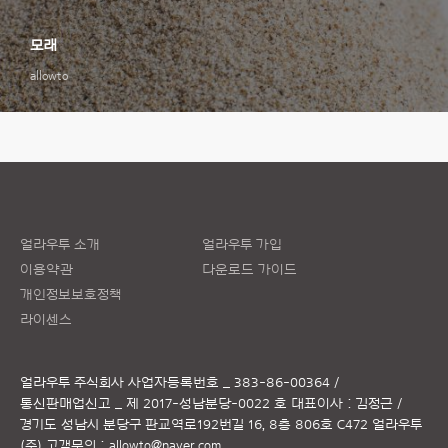
모래
allowto
얼라우투 소개
얼라우투 가입
이용약관
다운로드 가이드
개인정보보호정책
라이센스
얼라우투 주식회사
사업자등록번호 _ 383-86-00364 /
통신판매업신고 _ 제 2017-성남분당-0022 호
대표이사 : 김정근 /
경기도 성남시 분당구 판교역로192번길 16, 8층 806호 C472 얼라우투
(주)
고객문의 :
allowto@naver.com