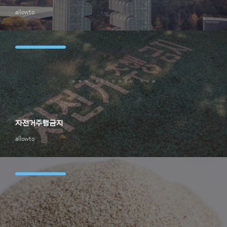
allowto
자전거주행금지
allowto