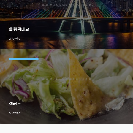
올림픽대교
allowto
샐러드
allowto