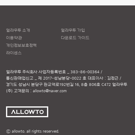
얼라우투 소개
얼라우투 가입
이용약관
다운로드 가이드
개인정보보호정책
라이센스
얼라우투 주식회사
사업자등록번호 _ 383-86-00364 /
통신판매업신고 _ 제 2017-성남분당-0022 호
대표이사 : 김정근 /
경기도 성남시 분당구 판교역로192번길 16, 8층 806호 C472 얼라우투
(주)
고객문의 :
allowto@naver.com
ⓒ allowto. all rights reserved.