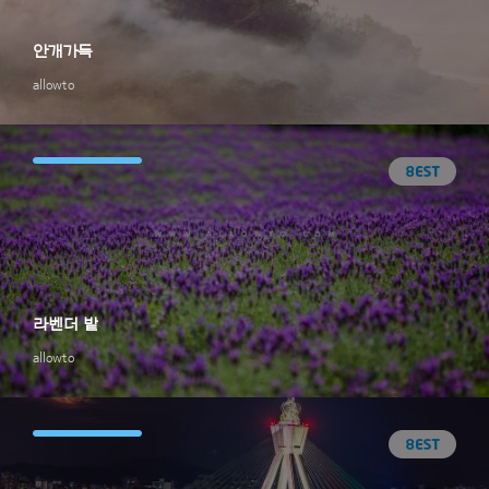
안개가득
allowto
라벤더 밭
allowto