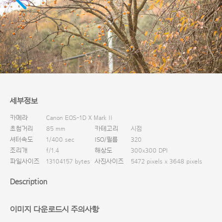
다운로드
세부정보
카메라
Canon EOS-1D X Mark II
초첨거리
85 mm
카테고리
시점
셔터속도
1/400 sec
ISO/필름
320
조리개
f/1.4
해상도
300x300 DPI
파일사이즈
13104157 bytes
사진사이즈
5472 pixels x 3648 pixels
Description
이미지 다운로드시 주의사항