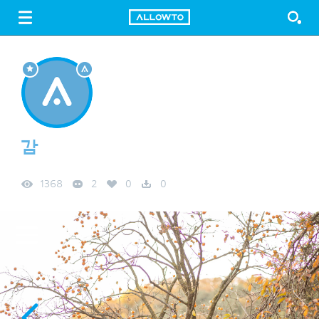
LOGIN
SIGN UP
FREE DOWNLOAD
GUIDE
감
1368
2
0
0