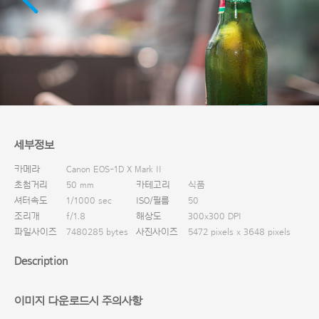
다운로드
세부정보
카메라
Canon EOS-1D X Mark II
초첨거리
50 mm
카테고리
식품
셔터속도
1/1000 sec
ISO/필름
50
조리개
f/1.8
해상도
300x300 DPI
파일사이즈
7480285 bytes
사진사이즈
5472 pixels x 3648 pixels
Description
이미지 다운로드시 주의사항