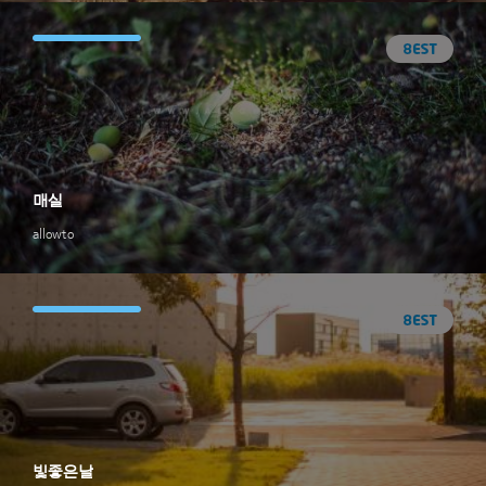
매실
allowto
빛좋은날