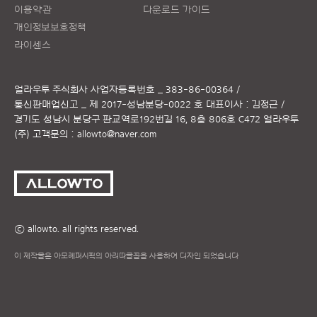
이용약관
다운로드 가이드
개인정보보호정책
라이센스
얼라우투 주식회사
사업자등록번호 _ 383-86-00364 /
통신판매업신고 _ 제 2017-성남분당-0022 호
대표이사 : 김정근 /
경기도 성남시 분당구 판교역로192번길 16, 8층 806호 C472 얼라우투
(주)
고객문의 :
allowto@naver.com
ⓒ allowto. all rights reserved.
이 제작물은 아모레퍼시픽의 아리따글꼴을 사용하여 디자인 되었습니다