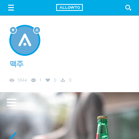
LOGIN
SIGN UP
FREE DOWNLOAD
GUIDE
맥주
1844
1
0
0