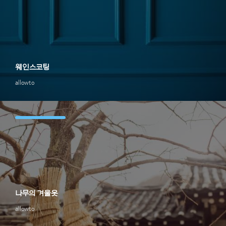
웨인스코팅
allowto
나무의 겨울옷
allowto