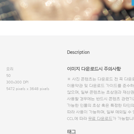
Description
이미지 다운로드시 주의사항
요리
50
※ 사진 콘텐츠는 다운로드 전 꼭
다운
300x300 DPI
이용약관 및
다운로드 가이드
를 준수하
5472 pixels x 3648 pixels
않으며, 일부 콘텐츠는 초상권과 재산권
사용할 경우에는 반드시 콘텐츠 관련기
가능한 인물의 초상 혹은 특정한 타인
따라 사용이 가능하며, 일부 예외일 수
CCL에 따라
무료 다운로드
가 가능합니
태그