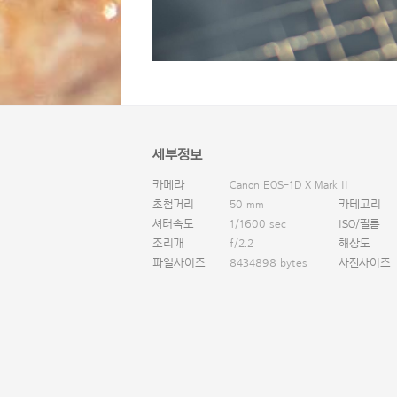
세부정보
카메라
Canon EOS-1D X Mark II
초첨거리
50 mm
카테고리
셔터속도
1/1600 sec
ISO/필름
조리개
f/2.2
해상도
파일사이즈
8434898 bytes
사진사이즈