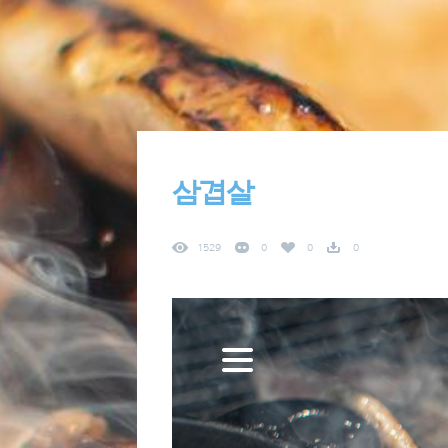
삼겹살
1529
0
0
0