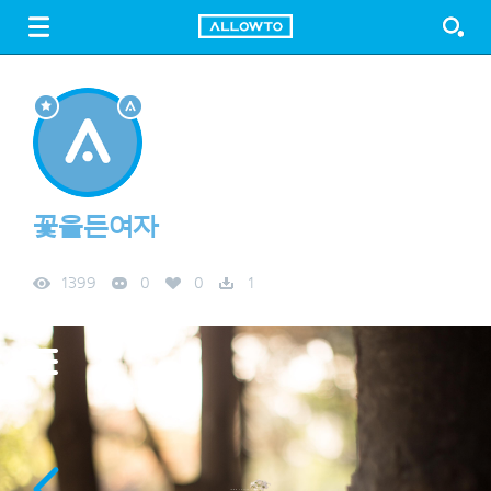
LOGIN
SIGN UP
FREE DOWNLOAD
GUIDE
꽃을든여자
1399
0
0
1