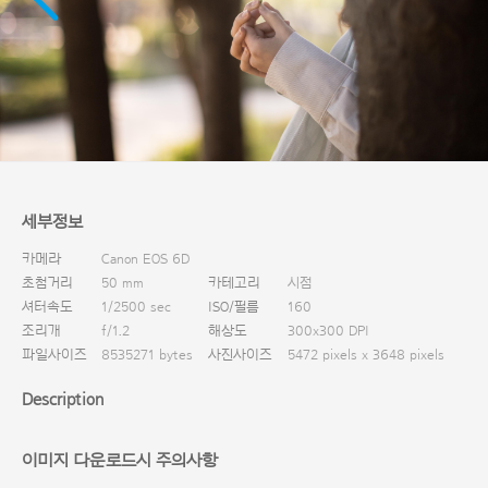
다운로드
세부정보
카메라
Canon EOS 6D
초첨거리
50 mm
카테고리
시점
셔터속도
1/2500 sec
ISO/필름
160
조리개
f/1.2
해상도
300x300 DPI
파일사이즈
8535271 bytes
사진사이즈
5472 pixels x 3648 pixels
Description
이미지 다운로드시 주의사항