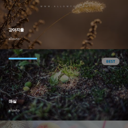
강아지풀
allowto
매실
allowto