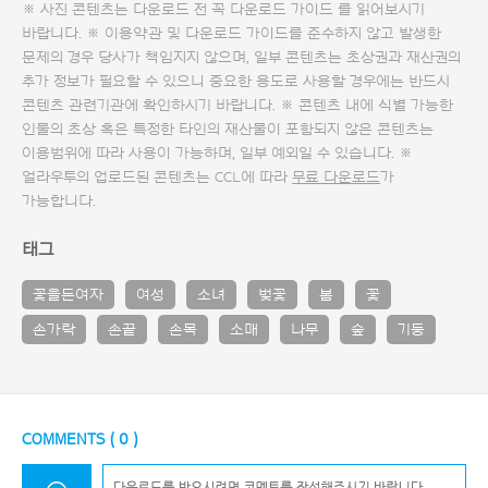
※ 사진 콘텐츠는 다운로드 전 꼭
다운로드 가이드
를 읽어보시기
바랍니다. ※ 이용약관 및
다운로드 가이드
를 준수하지 않고 발생한
문제의 경우 당사가 책임지지 않으며, 일부 콘텐츠는 초상권과 재산권의
추가 정보가 필요할 수 있으니 중요한 용도로 사용할 경우에는 반드시
콘텐츠 관련기관에 확인하시기 바랍니다. ※ 콘텐츠 내에 식별 가능한
인물의 초상 혹은 특정한 타인의 재산물이 포함되지 않은 콘텐츠는
이용범위에 따라 사용이 가능하며, 일부 예외일 수 있습니다. ※
얼라우투의 업로드된 콘텐츠는 CCL에 따라
무료 다운로드
가
가능합니다.
태그
꽃을든여자
여성
소녀
벚꽃
봄
꽃
손가락
손끝
손목
소매
나무
숲
기둥
COMMENTS (
0
)