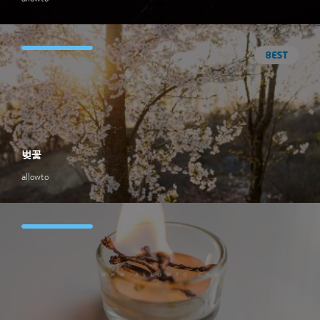
벚꽃
allowto