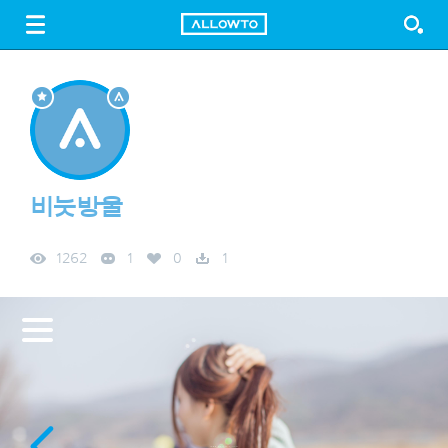
LOGIN
SIGN UP
FREE DOWNLOAD
GUIDE
비눗방울
1262
1
0
1