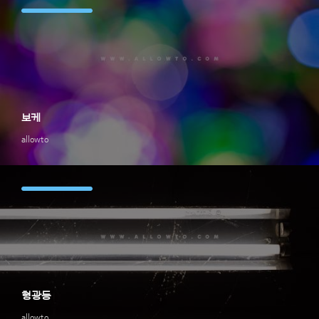
보케
allowto
형광등
allowto