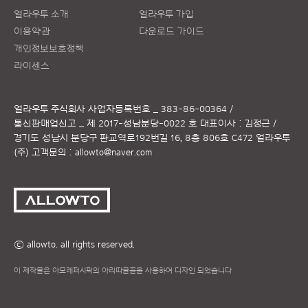
얼라우투 소개
얼라우투 가입
이용약관
다운로드 가이드
개인정보보호정책
라이센스
얼라우투 주식회사
사업자등록번호 _ 383-86-00364 /
통신판매업신고 _ 제 2017-성남분당-0022 호
대표이사 : 김정근 /
경기도 성남시 분당구 판교역로192번길 16, 8층 806호 C472 얼라우투
(주)
고객문의 :
allowto@naver.com
ⓒ allowto. all rights reserved.
이 제작물은 아모레퍼시픽의 아리따글꼴을 사용하여 디자인 되었습니다