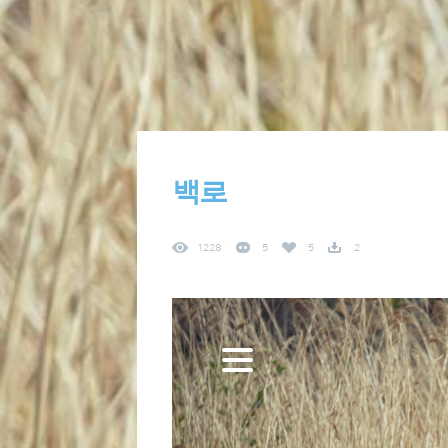
백로
1228
5
5
2