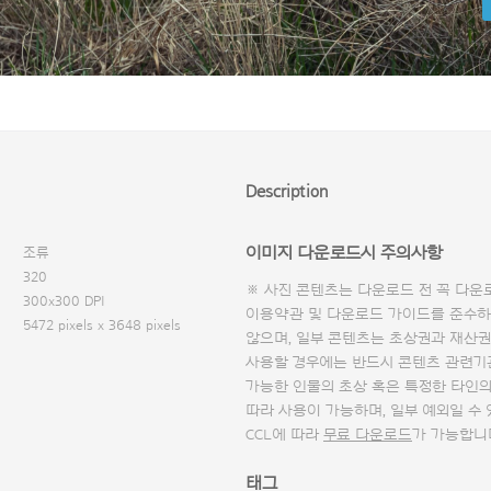
Description
이미지 다운로드시 주의사항
조류
320
※ 사진 콘텐츠는 다운로드 전 꼭
다운
300x300 DPI
이용약관 및
다운로드 가이드
를 준수하
5472 pixels x 3648 pixels
않으며, 일부 콘텐츠는 초상권과 재산권
사용할 경우에는 반드시 콘텐츠 관련기
가능한 인물의 초상 혹은 특정한 타인
따라 사용이 가능하며, 일부 예외일 수
CCL에 따라
무료 다운로드
가 가능합니
태그