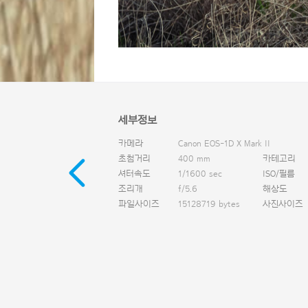
세부정보
카메라
Canon EOS-1D X Mark II
초첨거리
400 mm
카테고리
셔터속도
1/1600 sec
ISO/필름
조리개
f/5.6
해상도
파일사이즈
15128719 bytes
사진사이즈