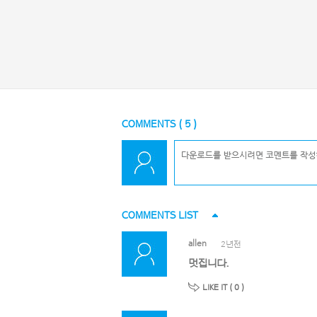
COMMENTS (
5
)
COMMENTS LIST
allen
2년전
멋집니다.
LIKE IT (
0
)