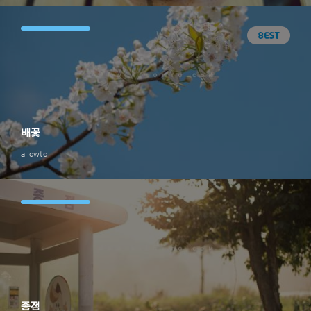
배꽃
allowto
종점