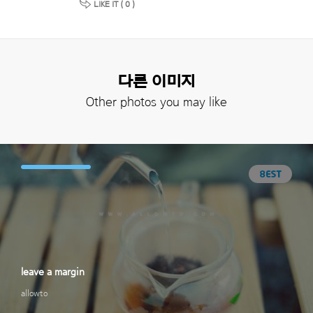
LIKE IT (
0
)
다른 이미지
Other photos you may like
leave a margin
allowto