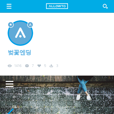
LOGIN
SIGN UP
FREE DOWNLOAD
GUIDE
벚꽃엔딩
1416
7
5
3