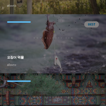
allowto
오징어 먹물
allowto