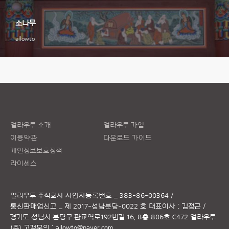
소나무
allowto
얼라우투 소개
얼라우투 가입
이용약관
다운로드 가이드
개인정보보호정책
라이센스
얼라우투 주식회사
사업자등록번호 _ 383-86-00364 /
통신판매업신고 _ 제 2017-성남분당-0022 호
대표이사 : 김정근 /
경기도 성남시 분당구 판교역로192번길 16, 8층 806호 C472 얼라우투
(주)
고객문의 :
allowto@naver.com