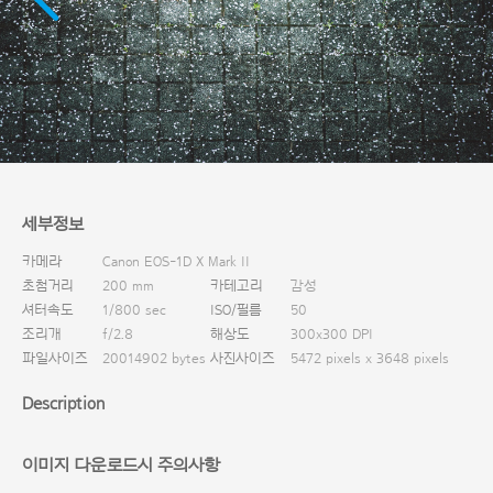
다운로드
세부정보
카메라
Canon EOS-1D X Mark II
초첨거리
200 mm
카테고리
감성
셔터속도
1/800 sec
ISO/필름
50
조리개
f/2.8
해상도
300x300 DPI
파일사이즈
20014902 bytes
사진사이즈
5472 pixels x 3648 pixels
Description
이미지 다운로드시 주의사항