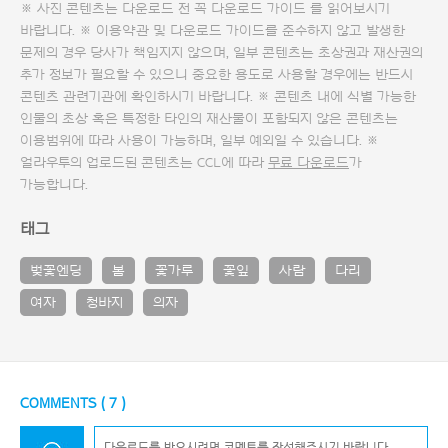
※ 사진 콘텐츠는 다운로드 전 꼭
다운로드 가이드
를 읽어보시기
바랍니다. ※ 이용약관 및
다운로드 가이드
를 준수하지 않고 발생한
문제의 경우 당사가 책임지지 않으며, 일부 콘텐츠는 초상권과 재산권의
추가 정보가 필요할 수 있으니 중요한 용도로 사용할 경우에는 반드시
콘텐츠 관련기관에 확인하시기 바랍니다. ※ 콘텐츠 내에 식별 가능한
인물의 초상 혹은 특정한 타인의 재산물이 포함되지 않은 콘텐츠는
이용범위에 따라 사용이 가능하며, 일부 예외일 수 있습니다. ※
얼라우투의 업로드된 콘텐츠는 CCL에 따라
무료 다운로드
가
가능합니다.
태그
벚꽃엔딩
봄
꽃가루
꽃잎
사람
다리
여자
청바지
의자
COMMENTS (
7
)