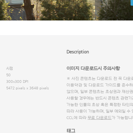
Description
이미지 다운로드시 주의사항
시점
50
※ 사진 콘텐츠는 다운로드 전 꼭
다운
300x300 DPI
이용약관 및
다운로드 가이드
를 준수하
5472 pixels x 3648 pixels
않으며, 일부 콘텐츠는 초상권과 재산권
사용할 경우에는 반드시 콘텐츠 관련기
가능한 인물의 초상 혹은 특정한 타인
따라 사용이 가능하며, 일부 예외일 수
CCL에 따라
무료 다운로드
가 가능합니
태그