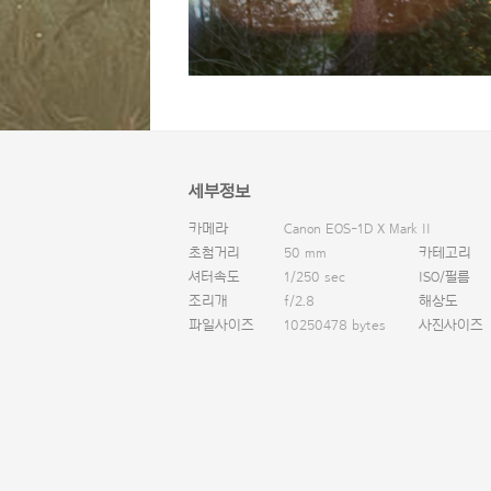
세부정보
카메라
Canon EOS-1D X Mark II
초첨거리
50 mm
카테고리
셔터속도
1/250 sec
ISO/필름
조리개
f/2.8
해상도
파일사이즈
10250478 bytes
사진사이즈