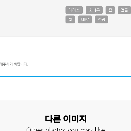
테라스
소나무
집
건물
빛
태양
역광
다른 이미지
Other photos you may like