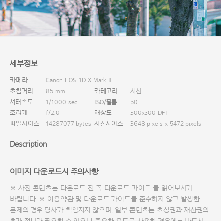
다운로드
세부정보
카메라
Canon EOS-1D X Mark II
초첨거리
85 mm
카테고리
시선
셔터속도
1/1000 sec
ISO/필름
50
조리개
f/2.0
해상도
300x300 DPI
파일사이즈
14287077 bytes
사진사이즈
3648 pixels x 5472 pixels
Description
이미지 다운로드시 주의사항
※ 사진 콘텐츠는 다운로드 전 꼭
다운로드 가이드
를 읽어보시기
바랍니다. ※ 이용약관 및
다운로드 가이드
를 준수하지 않고 발생한
문제의 경우 당사가 책임지지 않으며, 일부 콘텐츠는 초상권과 재산권의