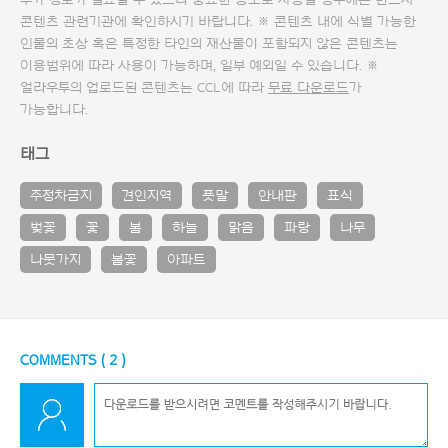
추가 정보가 필요할 수 있으니 중요한 용도로 사용할 경우에는 반드시
콘텐츠 관련기관에 확인하시기 바랍니다. ※ 콘텐츠 내에 식별 가능한
인물의 초상 혹은 특정한 타인의 재산물이 포함되지 않은 콘텐츠는
이용범위에 따라 사용이 가능하며, 일부 예외일 수 있습니다. ※
얼라우투의 업로드된 콘텐츠는 CCL에 따라
무료 다운로드
가
가능합니다.
태그
주정차금지
견인지역
푯말
안내판
표식
벚꽃
꽃
봄
하늘
맑음
파랑
나무
나뭇가지
봄꽃
아파트
COMMENTS (
2
)