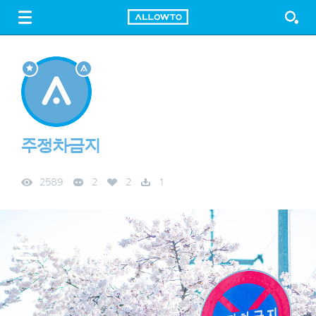
LOGIN
SIGN UP
FREE DOWNLOAD
GUIDE
주정차금지
2589
2
2
1