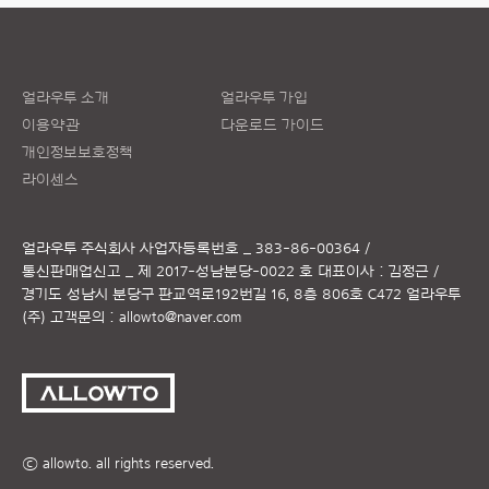
얼라우투 소개
얼라우투 가입
이용약관
다운로드 가이드
개인정보보호정책
라이센스
얼라우투 주식회사
사업자등록번호 _ 383-86-00364 /
통신판매업신고 _ 제 2017-성남분당-0022 호
대표이사 : 김정근 /
경기도 성남시 분당구 판교역로192번길 16, 8층 806호 C472 얼라우투
(주)
고객문의 :
allowto@naver.com
ⓒ allowto. all rights reserved.