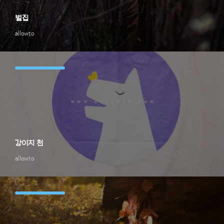
벌집
allowto
강이지 천
allowto