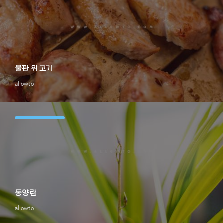
불판 위 고기
allowto
동양란
allowto