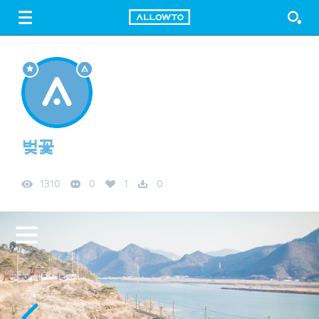
LOGIN
SIGN UP
FREE DOWNLOAD
GUIDE
벚꽃
1310
0
1
0