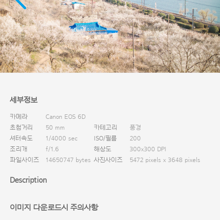
다운로드
세부정보
카메라
Canon EOS 6D
초첨거리
50 mm
카테고리
풍경
셔터속도
1/4000 sec
ISO/필름
200
조리개
f/1.6
해상도
300x300 DPI
파일사이즈
14650747 bytes
사진사이즈
5472 pixels x 3648 pixels
Description
이미지 다운로드시 주의사항