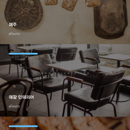
메주
allowto
매장 인테리어
allowto