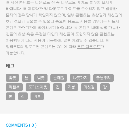
※ 사진 콘텐츠는 다운로드 전 꼭
다운로드 가이드
를 읽어보시기
바랍니다. ※ 이용약관 및
다운로드 가이드
를 준수하지 않고 발생한
문제의 경우 당사가 책임지지 않으며, 일부 콘텐츠는 초상권과 재산권의
추가 정보가 필요할 수 있으니 중요한 용도로 사용할 경우에는 반드시
콘텐츠 관련기관에 확인하시기 바랍니다. ※ 콘텐츠 내에 식별 가능한
인물의 초상 혹은 특정한 타인의 재산물이 포함되지 않은 콘텐츠는
이용범위에 따라 사용이 가능하며, 일부 예외일 수 있습니다. ※
얼라우투의 업로드된 콘텐츠는 CCL에 따라
무료 다운로드
가
가능합니다.
태그
벚꽃
봄
벚꽃
순매원
나뭇가지
꽃봉우리
파란색
포커스아웃
집
지붕
기찻길
강
물
산
마을
COMMENTS (
0
)