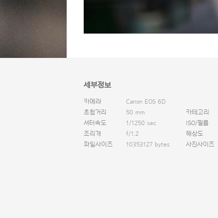
세부정보
카메라
Canon EOS 6D
초첨거리
50 mm
카테고리
셔터속도
1/1250 sec
ISO/필름
조리개
f/1.2
해상도
파일사이즈
10353127 bytes
사진사이즈