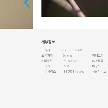
세부정보
카메라
Canon EOS 6D
초첨거리
50 mm
카테고리
셔터속도
1/1250 sec
ISO/필름
조리개
f/2.0
해상도
파일사이즈
13855781 bytes
사진사이즈