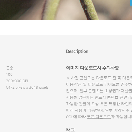
Description
이미지 다운로드시 주의사항
곤충
100
※ 사진 콘텐츠는 다운로드 전 꼭
다운
300x300 DPI
이용약관 및
다운로드 가이드
를 준수하
5472 pixels x 3648 pixels
않으며, 일부 콘텐츠는 초상권과 재산권
사용할 경우에는 반드시 콘텐츠 관련기
가능한 인물의 초상 혹은 특정한 타인
따라 사용이 가능하며, 일부 예외일 수
CCL에 따라
무료 다운로드
가 가능합니
태그