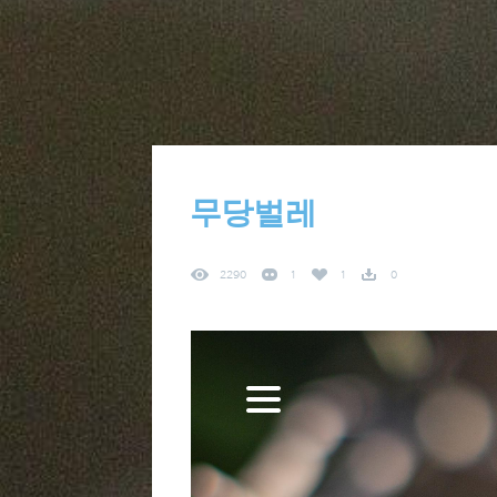
무당벌레
2290
1
1
0