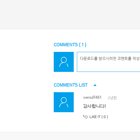
COMMENTS (
1
)
COMMENTS LIST
wersdf461
2년전
감사합니다!
LIKE IT (
0
)