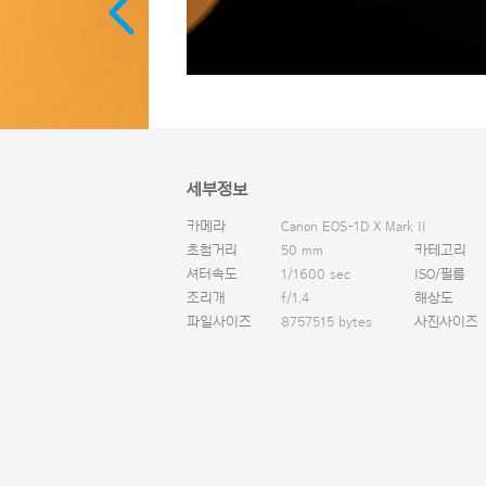
세부정보
카메라
Canon EOS-1D X Mark II
초첨거리
50 mm
카테고리
셔터속도
1/1600 sec
ISO/필름
조리개
f/1.4
해상도
파일사이즈
8757515 bytes
사진사이즈