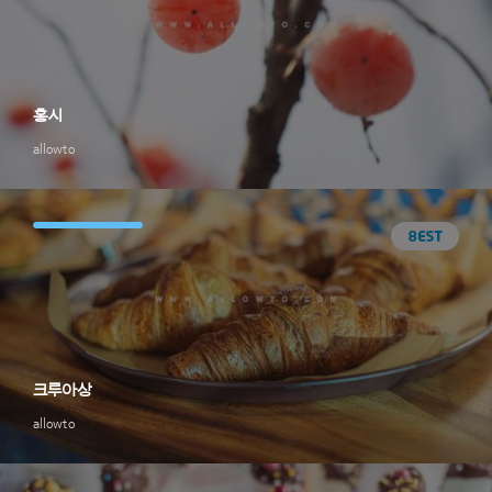
홍시
allowto
크루아상
allowto