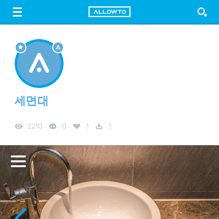
LOGIN
SIGN UP
FREE DOWNLOAD
GUIDE
세면대
2210
0
1
1