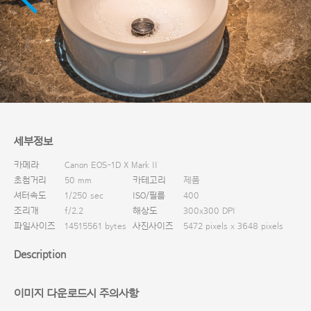
다운로드
세부정보
카메라
Canon EOS-1D X Mark II
초첨거리
50 mm
카테고리
제품
셔터속도
1/250 sec
ISO/필름
400
조리개
f/2.2
해상도
300x300 DPI
파일사이즈
14515561 bytes
사진사이즈
5472 pixels x 3648 pixels
Description
이미지 다운로드시 주의사항