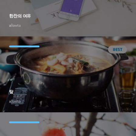
한잔의 여유
allowto
탕
allowto