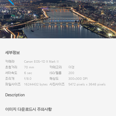
다운로드
세부정보
카메라
Canon EOS-1D X Mark II
초첨거리
70 mm
카테고리
야경
셔터속도
6 sec
ISO/필름
200
조리개
f/8.0
해상도
300x300 DPI
파일사이즈
16244432 bytes
사진사이즈
5472 pixels x 3648 pixels
Description
이미지 다운로드시 주의사항