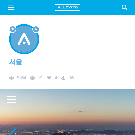
LOGIN
SIGN UP
FREE DOWNLOAD
GUIDE
서울
3164
19
4
16