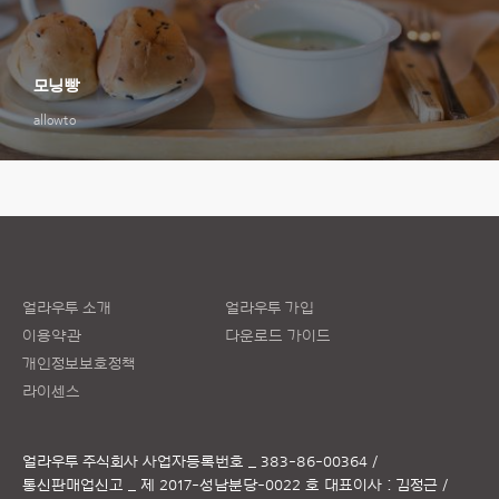
모닝빵
allowto
얼라우투 소개
얼라우투 가입
이용약관
다운로드 가이드
개인정보보호정책
라이센스
얼라우투 주식회사
사업자등록번호 _ 383-86-00364 /
통신판매업신고 _ 제 2017-성남분당-0022 호
대표이사 : 김정근 /