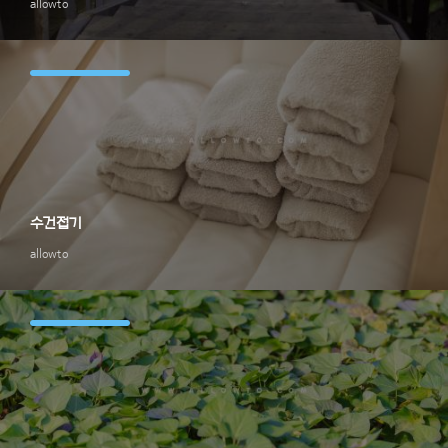
allowto
수건접기
allowto