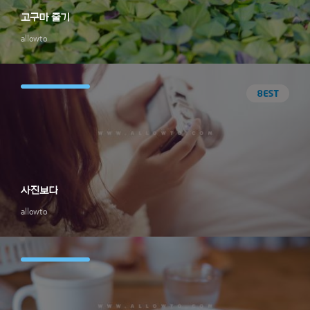
고구마 줄기
allowto
사진보다
allowto