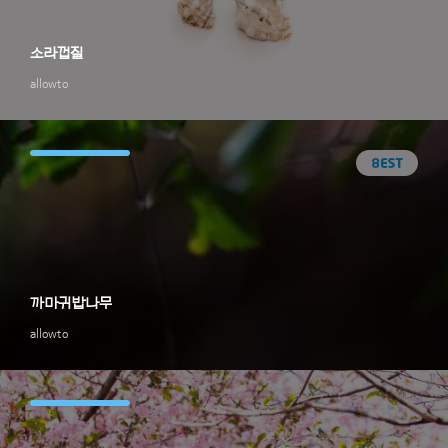
소라껍질
allowto
까마귀밥나무
allowto