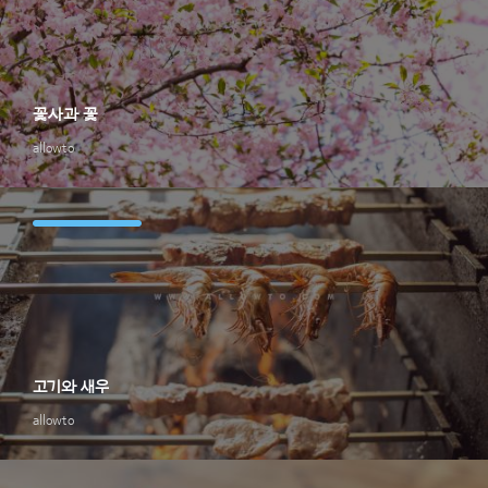
꽃사과 꽃
allowto
고기와 새우
allowto