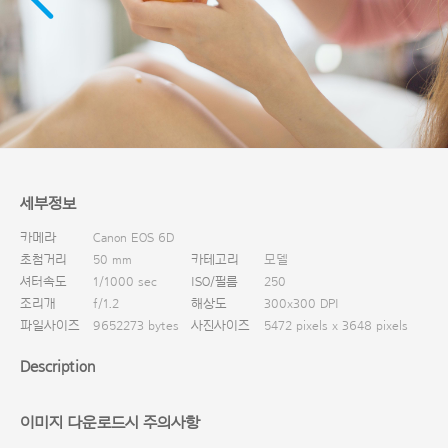
다운로드
세부정보
카메라
Canon EOS 6D
초첨거리
50 mm
카테고리
모델
셔터속도
1/1000 sec
ISO/필름
250
조리개
f/1.2
해상도
300x300 DPI
파일사이즈
9652273 bytes
사진사이즈
5472 pixels x 3648 pixels
Description
이미지 다운로드시 주의사항