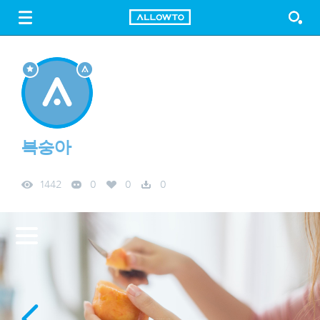
LOGIN
SIGN UP
FREE DOWNLOAD
GUIDE
복숭아
1442
0
0
0