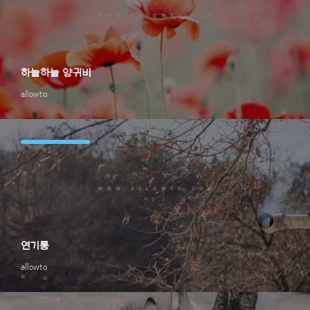
하늘하늘 양귀비
allowto
연기통
allowto