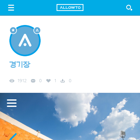
LOGIN
SIGN UP
FREE DOWNLOAD
GUIDE
경기장
1912
0
1
0