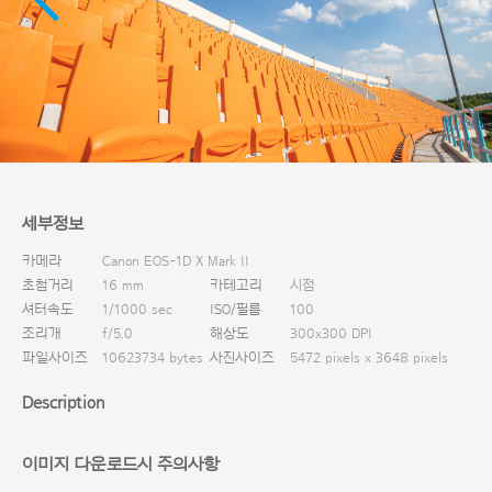
다운로드
세부정보
카메라
Canon EOS-1D X Mark II
초첨거리
16 mm
카테고리
시점
셔터속도
1/1000 sec
ISO/필름
100
조리개
f/5.0
해상도
300x300 DPI
파일사이즈
10623734 bytes
사진사이즈
5472 pixels x 3648 pixels
Description
이미지 다운로드시 주의사항