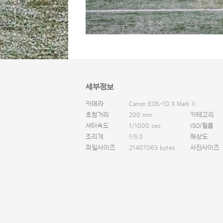
세부정보
카메라
Canon EOS-1D X Mark II
초첨거리
200 mm
카테고리
셔터속도
1/1000 sec
ISO/필름
조리개
f/5.0
해상도
파일사이즈
21407063 bytes
사진사이즈