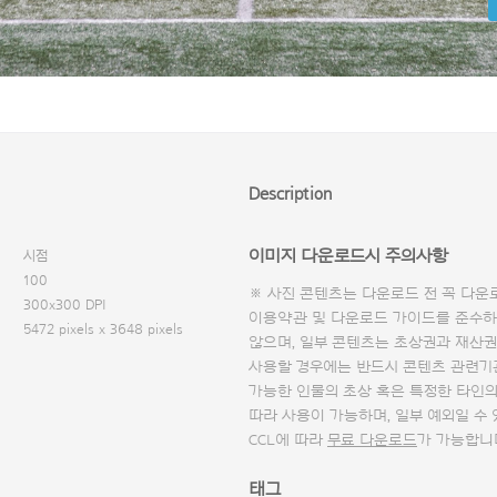
Description
이미지 다운로드시 주의사항
시점
100
※ 사진 콘텐츠는 다운로드 전 꼭
다운
300x300 DPI
이용약관 및
다운로드 가이드
를 준수하
5472 pixels x 3648 pixels
않으며, 일부 콘텐츠는 초상권과 재산권
사용할 경우에는 반드시 콘텐츠 관련기
가능한 인물의 초상 혹은 특정한 타인
따라 사용이 가능하며, 일부 예외일 수
CCL에 따라
무료 다운로드
가 가능합니
태그