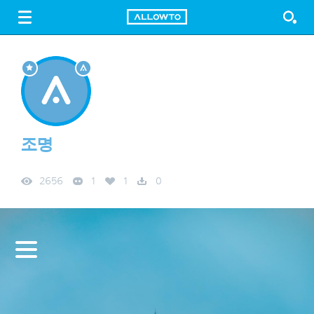
LOGIN
SIGN UP
FREE DOWNLOAD
GUIDE
조명
2656
1
1
0