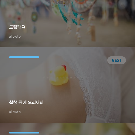
드림캐쳐
allowto
살색 위에 오리새끼
allowto