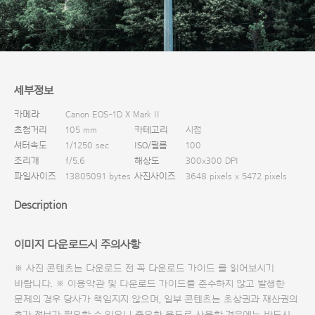
다운로드
세부정보
카메라
Canon EOS-1D X Mark II
초첨거리
105 mm
카테고리
시점
셔터속도
1/1250 sec
ISO/필름
100
조리개
f/5.6
해상도
300x300 DPI
파일사이즈
13805091 bytes
사진사이즈
3648 pixels x 5472 pixels
Description
이미지 다운로드시 주의사항
※ 사진 콘텐츠는 다운로드 전 꼭
다운로드 가이드
를 읽어보시기
바랍니다. ※ 이용약관 및
다운로드 가이드
를 준수하지 않고 발생한
문제의 경우 당사가 책임지지 않으며, 일부 콘텐츠는 초상권과 재산권의