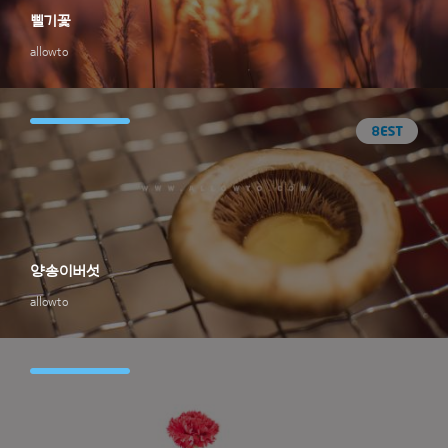
삘기꽃
allowto
양송이버섯
allowto