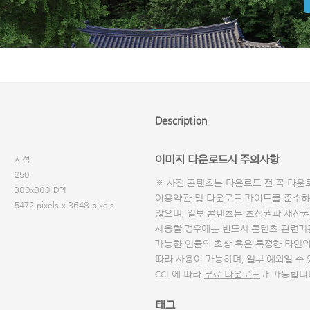
Description
이미지 다운로드시 주의사항
시점
250
※ 사진 콘텐츠는 다운로드 전 꼭
다운
300x300 DPI
이용약관 및
다운로드 가이드
를 준수하
5472 pixels x 3648 pixels
않으며, 일부 콘텐츠는 초상권과 재산권
사용할 경우에는 반드시 콘텐츠 관련기
가능한 인물의 초상 혹은 특정한 타인
따라 사용이 가능하며, 일부 예외일 수
CCL에 따라
무료 다운로드
가 가능합니
태그