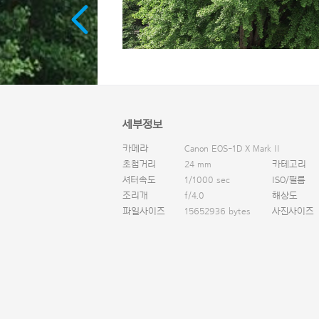
세부정보
카메라
Canon EOS-1D X Mark II
초첨거리
24 mm
카테고리
셔터속도
1/1000 sec
ISO/필름
조리개
f/4.0
해상도
파일사이즈
15652936 bytes
사진사이즈