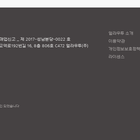
얼라우투 소개
매업신고 _ 제 2017-성남분당-0022 호
이용약관
로192번길 16, 8층 806호 C472 얼라우투(주)
개인정보보호정
라이센스
인 되었습니다