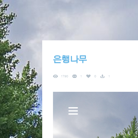
은행나무
1790
1
0
1