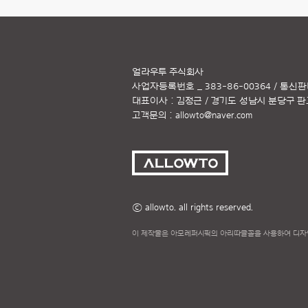
얼라우투 주식회사
사업자등록번호 _ 383-86-00364 / 통신판
대표이사 : 김정근 / 경기도 성남시 분당구 판교역
고객문의 :
allowto@naver.com
ⓒ allowto. all rights reserved.
이 제작물은 아모레퍼시픽의 아리따글꼴을 사용하여 디자