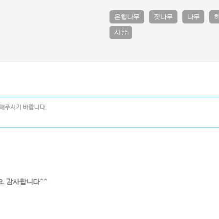
은행나무
잣나무
나무
사찰
. 감사합니다^^