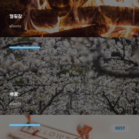
캠핑장
allowto
배꽃
allowto