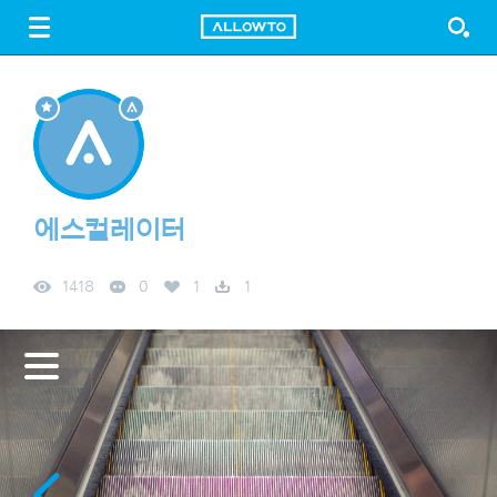
LOGIN
SIGN UP
FREE DOWNLOAD
GUIDE
에스컬레이터
1418
0
1
1