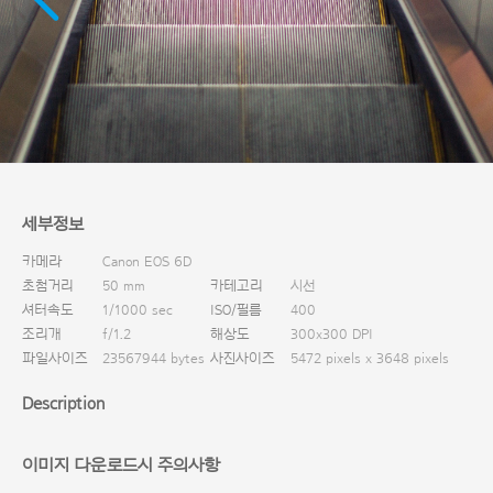
다운로드
세부정보
카메라
Canon EOS 6D
초첨거리
50 mm
카테고리
시선
셔터속도
1/1000 sec
ISO/필름
400
조리개
f/1.2
해상도
300x300 DPI
파일사이즈
23567944 bytes
사진사이즈
5472 pixels x 3648 pixels
Description
이미지 다운로드시 주의사항