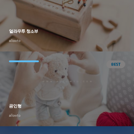
얼라우투 청소부
allowto
곰인형
allowto