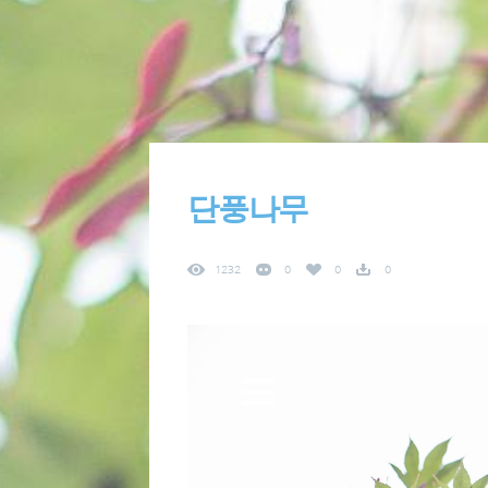
단풍나무
1232
0
0
0