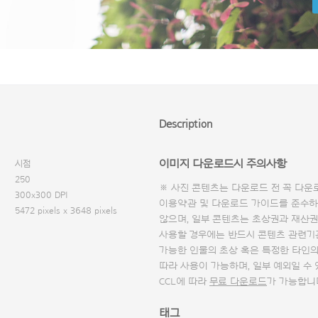
Description
이미지 다운로드시 주의사항
시점
250
※ 사진 콘텐츠는 다운로드 전 꼭
다운
300x300 DPI
이용약관 및
다운로드 가이드
를 준수하
5472 pixels x 3648 pixels
않으며, 일부 콘텐츠는 초상권과 재산권
사용할 경우에는 반드시 콘텐츠 관련기
가능한 인물의 초상 혹은 특정한 타인
따라 사용이 가능하며, 일부 예외일 수
CCL에 따라
무료 다운로드
가 가능합니
태그