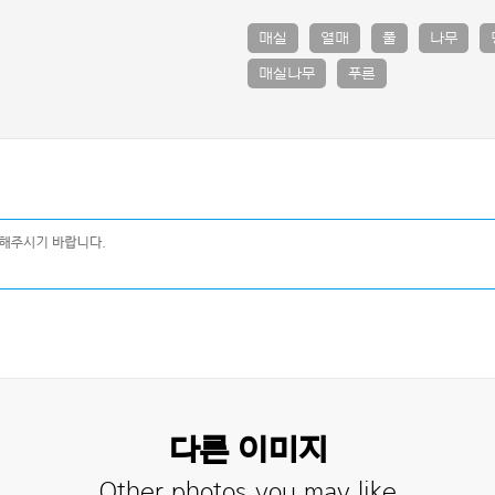
매실
열매
풀
나무
매실나무
푸른
다른 이미지
Other photos you may like