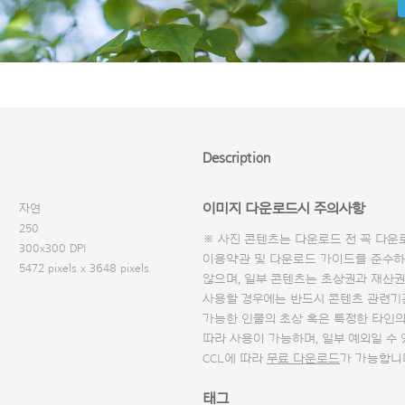
Description
이미지 다운로드시 주의사항
자연
250
※ 사진 콘텐츠는 다운로드 전 꼭
다운
300x300 DPI
이용약관 및
다운로드 가이드
를 준수하
5472 pixels x 3648 pixels
않으며, 일부 콘텐츠는 초상권과 재산권
사용할 경우에는 반드시 콘텐츠 관련기
가능한 인물의 초상 혹은 특정한 타인
따라 사용이 가능하며, 일부 예외일 수
CCL에 따라
무료 다운로드
가 가능합니
태그