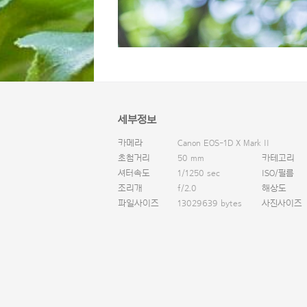
세부정보
카메라
Canon EOS-1D X Mark II
초첨거리
50 mm
카테고리
셔터속도
1/1250 sec
ISO/필름
조리개
f/2.0
해상도
파일사이즈
13029639 bytes
사진사이즈