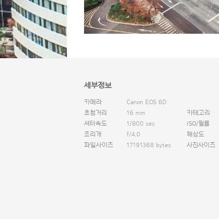
세부정보
카메라
Canon EOS 6D
초첨거리
16 mm
카테고리
셔터속도
1/800 sec
ISO/필름
조리개
f/4.0
해상도
파일사이즈
17191368 bytes
사진사이즈