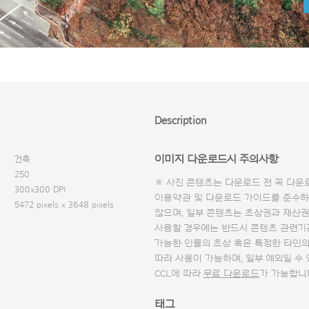
Description
이미지 다운로드시 주의사항
건축
250
※ 사진 콘텐츠는 다운로드 전 꼭
다운
300x300 DPI
이용약관 및
다운로드 가이드
를 준수하
5472 pixels x 3648 pixels
않으며, 일부 콘텐츠는 초상권과 재산권
사용할 경우에는 반드시 콘텐츠 관련기
가능한 인물의 초상 혹은 특정한 타인
따라 사용이 가능하며, 일부 예외일 수
CCL에 따라
무료 다운로드
가 가능합니
태그