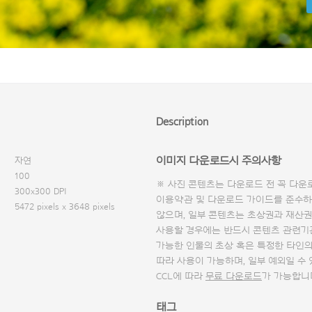
Description
이미지 다운로드시 주의사항
자연
100
※ 사진 콘텐츠는 다운로드 전 꼭
다운
300x300 DPI
이용약관 및
다운로드 가이드
를 준수하
5472 pixels x 3648 pixels
않으며, 일부 콘텐츠는 초상권과 재산권
사용할 경우에는 반드시 콘텐츠 관련기
가능한 인물의 초상 혹은 특정한 타인
따라 사용이 가능하며, 일부 예외일 수
CCL에 따라
무료 다운로드
가 가능합니
태그