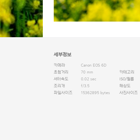
세부정보
카메라
Canon EOS 6D
초첨거리
70 mm
카테고리
셔터속도
0.02 sec
ISO/필름
조리개
f/3.5
해상도
파일사이즈
15362895 bytes
사진사이즈