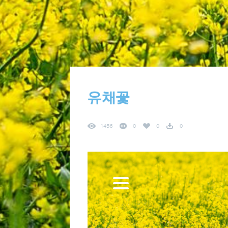
유채꽃
1456
0
0
0