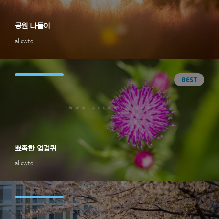
공원 나들이
allowto
뾰족한 엉겅퀴
allowto