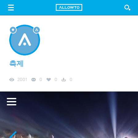
LOGIN
SIGN UP
FREE DOWNLOAD
GUIDE
축제
2001
0
0
0