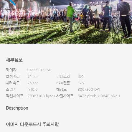
다운로드
세부정보
카메라
Canon EOS 6D
초첨거리
24 mm
카테고리
일상
셔터속도
25 sec
ISO/필름
125
조리개
f/10.0
해상도
300x300 DPI
파일사이즈
20387108 bytes
사진사이즈
5472 pixels x 3648 pixels
Description
이미지 다운로드시 주의사항