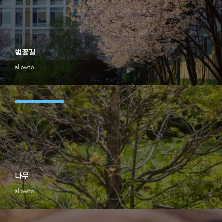
벚꽃길
allowto
나무
allowto