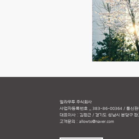
얼라우투 주식회사
사업자등록번호 _ 383-86-00364 / 통신판
대표이사 : 김정근 / 경기도 성남시 분당구 판교역
고객문의 :
allowto@naver.com