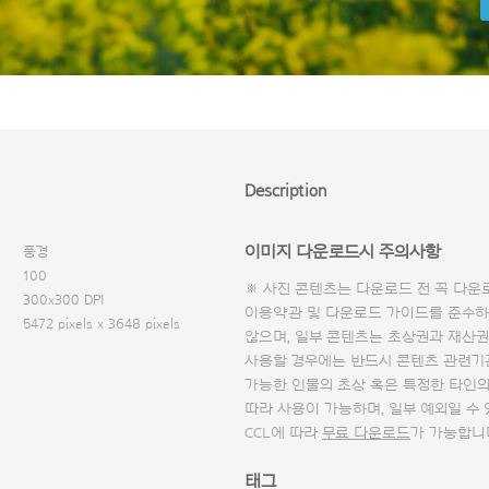
Description
이미지 다운로드시 주의사항
풍경
100
※ 사진 콘텐츠는 다운로드 전 꼭
다운
300x300 DPI
이용약관 및
다운로드 가이드
를 준수하
5472 pixels x 3648 pixels
않으며, 일부 콘텐츠는 초상권과 재산권
사용할 경우에는 반드시 콘텐츠 관련기
가능한 인물의 초상 혹은 특정한 타인
따라 사용이 가능하며, 일부 예외일 수
CCL에 따라
무료 다운로드
가 가능합니
태그