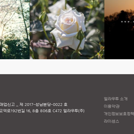
얼라우투 소개
매업신고 _ 제 2017-성남분당-0022 호
이용약관
로192번길 16, 8층 806호 C472 얼라우투(주)
개인정보보호정
라이센스