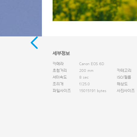
세부정보
카메라
Canon EOS 6D
초첨거리
200 mm
카테고리
셔터속도
8 sec
ISO/필름
조리개
f/25.0
해상도
파일사이즈
15015191 bytes
사진사이즈