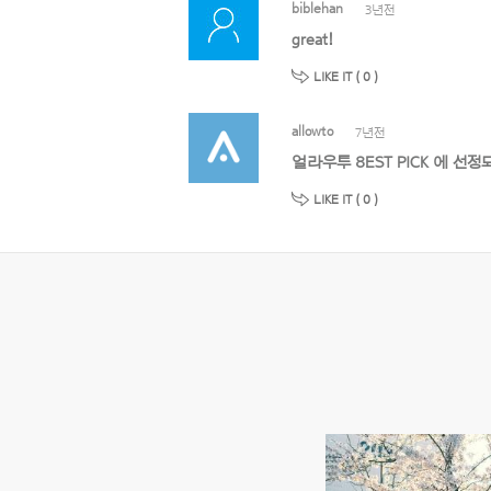
biblehan
3년전
great!
LIKE IT (
0
)
allowto
7년전
얼라우투 8EST PICK 에 
LIKE IT (
0
)