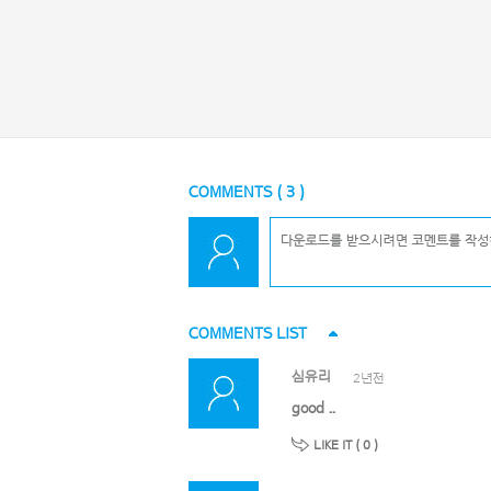
COMMENTS (
3
)
COMMENTS LIST
심유리
2년전
good ..
LIKE IT (
0
)