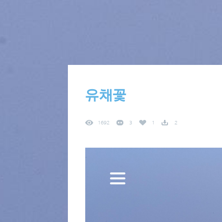
유채꽃
1692
3
1
2