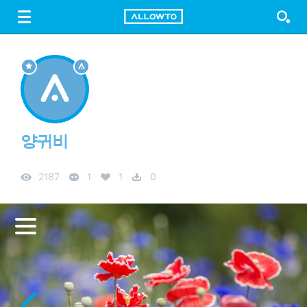
LOGIN
SIGN UP
FREE DOWNLOAD
GUIDE
양귀비
2187
1
1
0