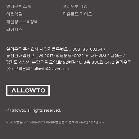
얼라우투 소개
얼라우투 가입
이용약관
다운로드 가이드
개인정보보호정책
라이센스
얼라우투 주식회사
사업자등록번호 _ 383-86-00364 /
통신판매업신고 _ 제 2017-성남분당-0022 호
대표이사 : 김정근 /
경기도 성남시 분당구 판교역로192번길 16, 8층 806호 C472 얼라우투
(주)
고객문의 :
allowto@naver.com
ⓒ allowto. all rights reserved.
이 제작물은 아모레퍼시픽의 아리따글꼴을 사용하여 디자인 되었습니다