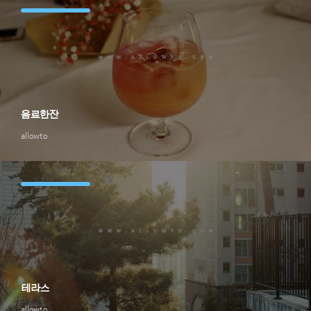
음료한잔
allowto
테라스
allowto