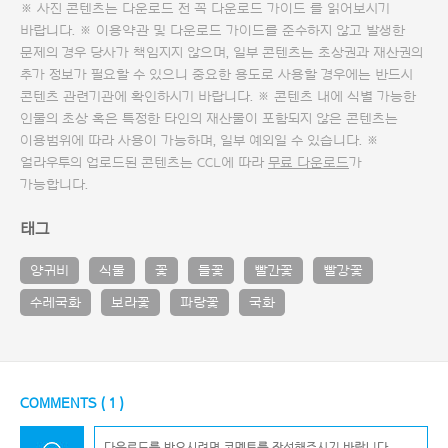
※ 사진 콘텐츠는 다운로드 전 꼭
다운로드 가이드
를 읽어보시기
바랍니다. ※ 이용약관 및
다운로드 가이드
를 준수하지 않고 발생한
문제의 경우 당사가 책임지지 않으며, 일부 콘텐츠는 초상권과 재산권의
추가 정보가 필요할 수 있으니 중요한 용도로 사용할 경우에는 반드시
콘텐츠 관련기관에 확인하시기 바랍니다. ※ 콘텐츠 내에 식별 가능한
인물의 초상 혹은 특정한 타인의 재산물이 포함되지 않은 콘텐츠는
이용범위에 따라 사용이 가능하며, 일부 예외일 수 있습니다. ※
얼라우투의 업로드된 콘텐츠는 CCL에 따라
무료 다운로드
가
가능합니다.
태그
양귀비
식물
꽃
들꽃
빨간꽃
빨강꽃
수레국화
보라꽃
파랑꽃
국화
COMMENTS (
1
)