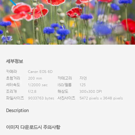
다운로드
세부정보
카메라
Canon EOS 6D
초첨거리
200 mm
카테고리
자연
셔터속도
1/2000 sec
ISO/필름
125
조리개
f/2.8
해상도
300x300 DPI
파일사이즈
9033763 bytes
사진사이즈
5472 pixels x 3648 pixels
Description
이미지 다운로드시 주의사항