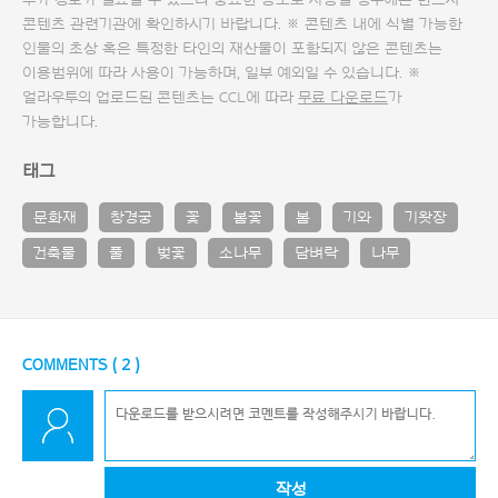
추가 정보가 필요할 수 있으니 중요한 용도로 사용할 경우에는 반드시
콘텐츠 관련기관에 확인하시기 바랍니다. ※ 콘텐츠 내에 식별 가능한
인물의 초상 혹은 특정한 타인의 재산물이 포함되지 않은 콘텐츠는
이용범위에 따라 사용이 가능하며, 일부 예외일 수 있습니다. ※
얼라우투의 업로드된 콘텐츠는 CCL에 따라
무료 다운로드
가
가능합니다.
태그
문화재
창경궁
꽃
봄꽃
봄
기와
기왓장
건축물
풀
벚꽃
소나무
담벼락
나무
COMMENTS (
2
)
작성