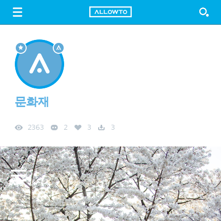
LOGIN
SIGN UP
FREE DOWNLOAD
GUIDE
문화재
2363
2
3
3