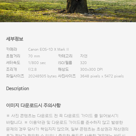
다운로드
세부정보
카메라
Canon EOS-1D X Mark II
초첨거리
70 mm
카테고리
자연
셔터속도
1/800 sec
ISO/필름
320
조리개
f/2.8
해상도
300x300 DPI
파일사이즈
20248505 bytes
사진사이즈
3648 pixels x 5472 pixels
Description
이미지 다운로드시 주의사항
※ 사진 콘텐츠는 다운로드 전 꼭
다운로드 가이드
를 읽어보시기
바랍니다. ※ 이용약관 및
다운로드 가이드
를 준수하지 않고 발생한
문제의 경우 당사가 책임지지 않으며, 일부 콘텐츠는 초상권과 재산권의