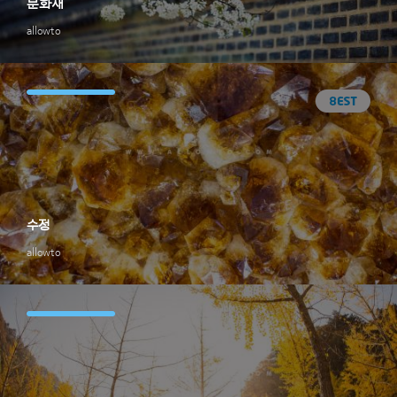
문화재
allowto
수정
allowto