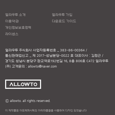
얼라우투 소개
얼라우투 가입
이용약관
다운로드 가이드
개인정보보호정책
라이센스
얼라우투 주식회사
사업자등록번호 _ 383-86-00364 /
통신판매업신고 _ 제 2017-성남분당-0022 호
대표이사 : 김정근 /
경기도 성남시 분당구 판교역로192번길 16, 8층 806호 C472 얼라우투
(주)
고객문의 :
allowto@naver.com
ⓒ allowto. all rights reserved.
이 제작물은 아모레퍼시픽의 아리따글꼴을 사용하여 디자인 되었습니다