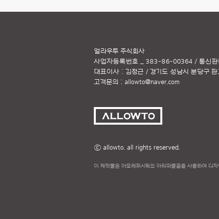
얼라우투 주식회사
사업자등록번호 _ 383-86-00364 / 통신판
대표이사 : 김정근 / 경기도 성남시 분당구 판교역
고객문의 :
allowto@naver.com
ⓒ allowto. all rights reserved.
이 제작물은 아모레퍼시픽의 아리따글꼴을 사용하여 디자