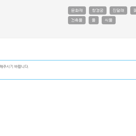
문화재
창경궁
진달래
건축물
풀
식물