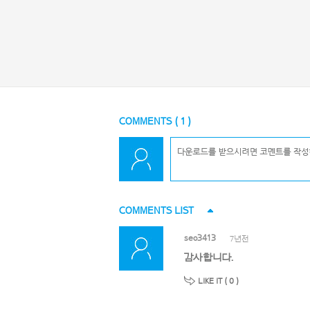
COMMENTS (
1
)
COMMENTS LIST
seo3413
7년전
감사합니다.
LIKE IT (
0
)