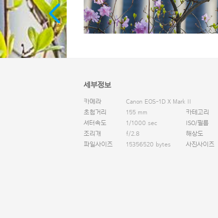
세부정보
카메라
Canon EOS-1D X Mark II
초첨거리
155 mm
카테고리
셔터속도
1/1000 sec
ISO/필름
조리개
f/2.8
해상도
파일사이즈
15356520 bytes
사진사이즈