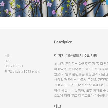
Description
이미지 다운로드시 주의사항
시선
320
※ 사진 콘텐츠는 다운로드 전 꼭
다운
300x300 DPI
이용약관 및
다운로드 가이드
를 준수하
5472 pixels x 3648 pixels
않으며, 일부 콘텐츠는 초상권과 재산권
사용할 경우에는 반드시 콘텐츠 관련기
가능한 인물의 초상 혹은 특정한 타인
따라 사용이 가능하며, 일부 예외일 수
CCL에 따라
무료 다운로드
가 가능합니
태그