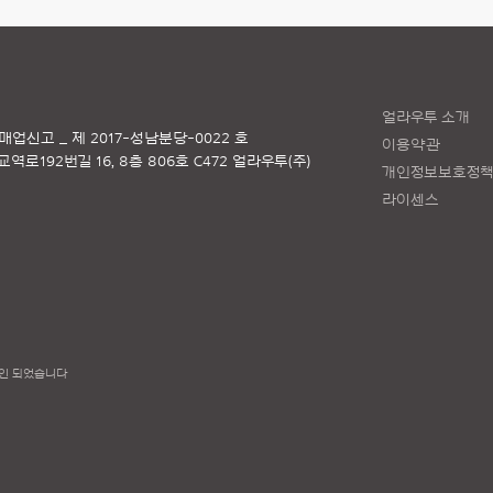
얼라우투 소개
매업신고 _ 제 2017-성남분당-0022 호
이용약관
로192번길 16, 8층 806호 C472 얼라우투(주)
개인정보보호정
라이센스
인 되었습니다