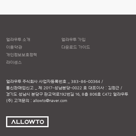
얼라우투 소개
얼라우투 가입
이용약관
다운로드 가이드
개인정보보호정책
라이센스
얼라우투 주식회사
사업자등록번호 _ 383-86-00364 /
통신판매업신고 _ 제 2017-성남분당-0022 호
대표이사 : 김정근 /
경기도 성남시 분당구 판교역로192번길 16, 8층 806호 C472 얼라우투
(주)
고객문의 :
allowto@naver.com