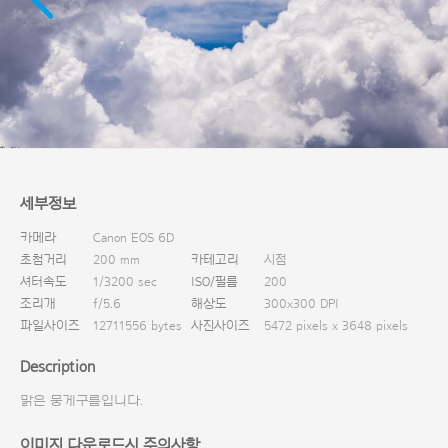
다운로드
세부정보
카메라
Canon EOS 6D
초첨거리
200 mm
카테고리
시점
셔터속도
1/3200 sec
ISO/필름
200
조리개
f/5.6
해상도
300x300 DPI
파일사이즈
12711556 bytes
사진사이즈
5472 pixels x 3648 pixels
Description
맑은 뭉게구름입니다.
이미지 다운로드시 주의사항