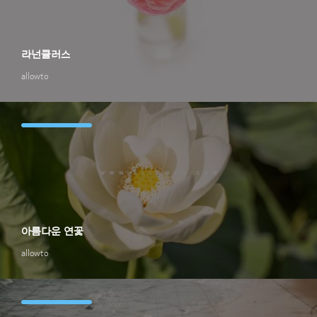
라넌큘러스
allowto
아름다운 연꽃
allowto