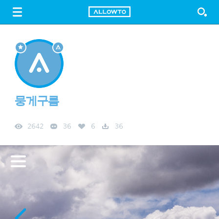
LOGIN
SIGN UP
FREE DOWNLOAD
GUIDE
뭉게구름
2642
36
6
36