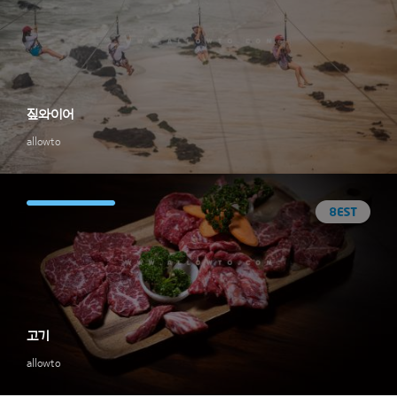
짚와이어
allowto
고기
allowto