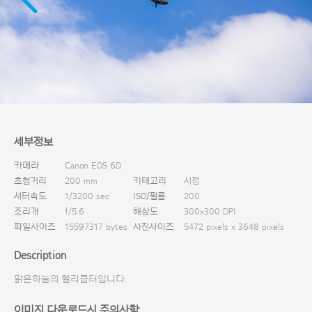
다운로드
세부정보
카메라
Canon EOS 6D
초첨거리
200 mm
카테고리
시점
셔터속도
1/3200 sec
ISO/필름
200
조리개
f/5.6
해상도
300x300 DPI
파일사이즈
15597317 bytes
사진사이즈
5472 pixels x 3648 pixels
Description
맑은하늘의 헬리콥터입니다.
이미지 다운로드시 주의사항