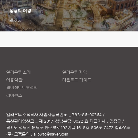
성당의 야경
allowto
얼라우투 소개
얼라우투 가입
이용약관
다운로드 가이드
개인정보보호정책
라이센스
얼라우투 주식회사
사업자등록번호 _ 383-86-00364 /
통신판매업신고 _ 제 2017-성남분당-0022 호
대표이사 : 김정근 /
경기도 성남시 분당구 판교역로192번길 16, 8층 806호 C472 얼라우투
(주)
고객문의 :
allowto@naver.com