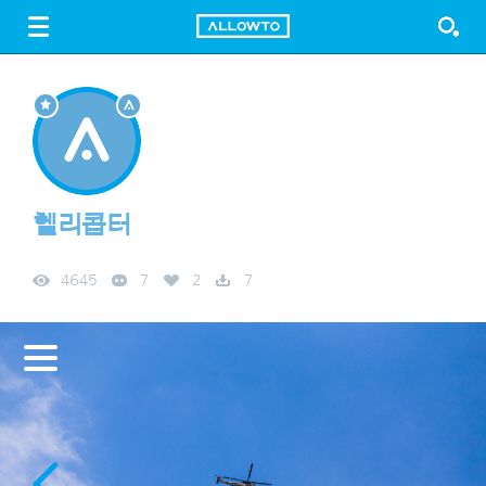
LOGIN
SIGN UP
FREE DOWNLOAD
GUIDE
헬리콥터
4645
7
2
7