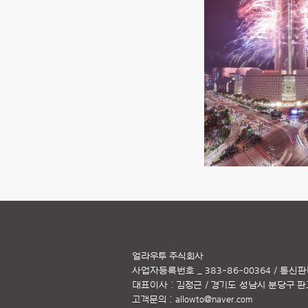
얼라우투 주식회사
사업자등록번호 _ 383-86-00364 / 통신판
대표이사 : 김정근 / 경기도 성남시 분당구 판교역
고객문의 :
allowto@naver.com