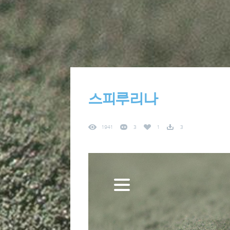
스피루리나
1941
3
1
3