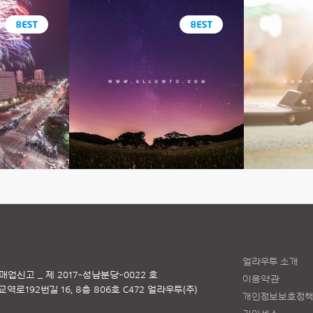
얼라우투 소개
매업신고 _ 제 2017-성남분당-0022 호
이용약관
로192번길 16, 8층 806호 C472 얼라우투(주)
개인정보보호정