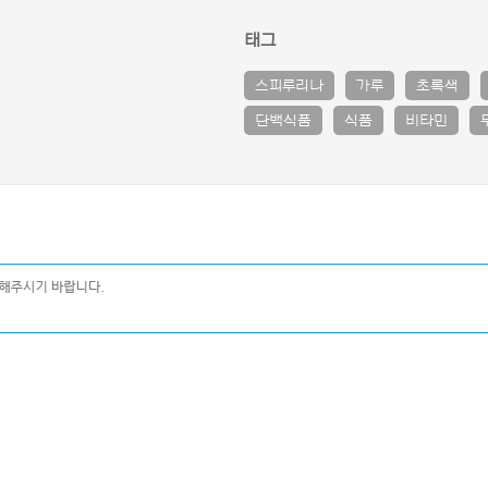
태그
스피루리나
가루
초록색
단백식품
식품
비타민