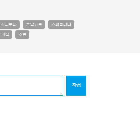
스피루나
분말가루
스피룰리나
무기질
조류
작성