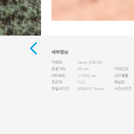
세부정보
카메라
Canon EOS 6D
초첨거리
85 mm
카테고리
셔터속도
1/1000 sec
ISO/필름
조리개
f/2.2
해상도
파일사이즈
9586027 bytes
사진사이즈