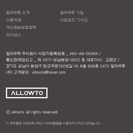
얼라우투 소개
얼라우투 가입
이용약관
다운로드 가이드
개인정보보호정책
라이센스
얼라우투 주식회사
사업자등록번호 _ 383-86-00364 /
통신판매업신고 _ 제 2017-성남분당-0022 호
대표이사 : 김정근 /
경기도 성남시 분당구 판교역로192번길 16, 8층 806호 C472 얼라우투
(주)
고객문의 :
allowto@naver.com
ⓒ allowto. all rights reserved.
이 제작물은 아모레퍼시픽의 아리따글꼴을 사용하여 디자인 되었습니다