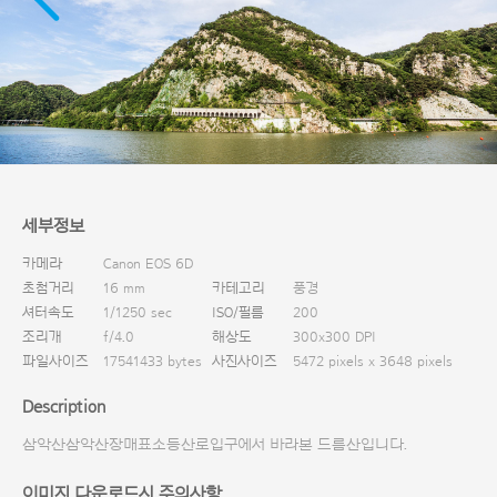
다운로드
세부정보
카메라
Canon EOS 6D
초첨거리
16 mm
카테고리
풍경
셔터속도
1/1250 sec
ISO/필름
200
조리개
f/4.0
해상도
300x300 DPI
파일사이즈
17541433 bytes
사진사이즈
5472 pixels x 3648 pixels
Description
삼악산삼악산장매표소등산로입구에서 바라본 드름산입니다.
이미지 다운로드시 주의사항