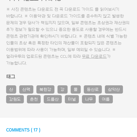
※ 사진 콘텐츠는 다운로드 전 꼭
다운로드 가이드
를 읽어보시기
바랍니다. ※ 이용약관 및
다운로드 가이드
를 준수하지 않고 발생한
문제의 경우 당사가 책임지지 않으며, 일부 콘텐츠는 초상권과 재산권의
추가 정보가 필요할 수 있으니 중요한 용도로 사용할 경우에는 반드시
콘텐츠 관련기관에 확인하시기 바랍니다. ※ 콘텐츠 내에 식별 가능한
인물의 초상 혹은 특정한 타인의 재산물이 포함되지 않은 콘텐츠는
이용범위에 따라 사용이 가능하며, 일부 예외일 수 있습니다. ※
얼라우투의 업로드된 콘텐츠는 CCL에 따라
무료 다운로드
가
가능합니다.
태그
산
산맥
북한강
강
물
등산로
삼악산
강원도
춘천
드름산
터널
나무
여름
COMMENTS (
17
)