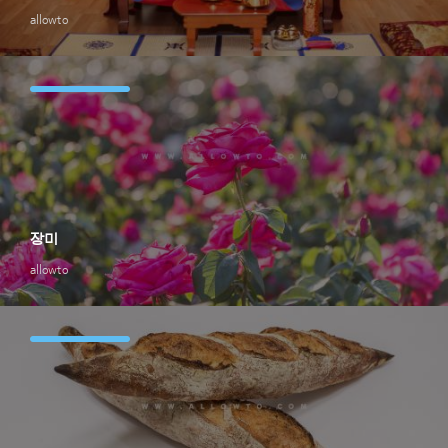
allowto
장미
allowto