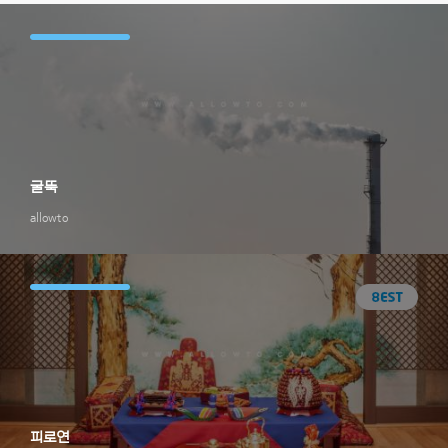
굴뚝
allowto
피로연